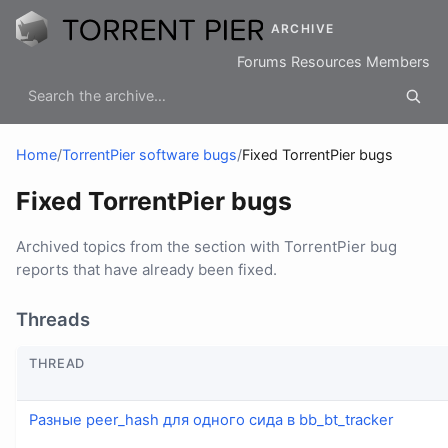
ARCHIVE
Forums
Resources
Members
Home
/
TorrentPier software bugs
/
Fixed TorrentPier bugs
Fixed TorrentPier bugs
Archived topics from the section with TorrentPier bug
reports that have already been fixed.
Threads
THREAD
Разные peer_hash для одного сида в bb_bt_tracker