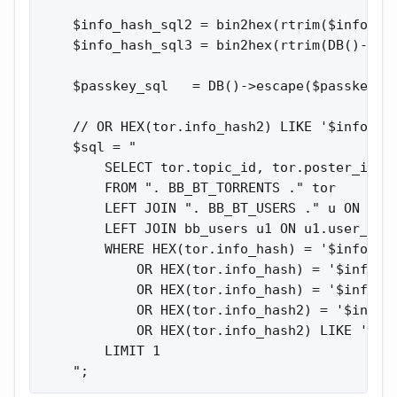
    $info_hash_sql2 = bin2hex(rtrim($info_has
    $info_hash_sql3 = bin2hex(rtrim(DB()->esc
    $passkey_sql   = DB()->escape($passkey);

    // OR HEX(tor.info_hash2) LIKE '$info_ha
    $sql = "

        SELECT tor.topic_id, tor.poster_id, t
        FROM ". BB_BT_TORRENTS ." tor

        LEFT JOIN ". BB_BT_USERS ." u ON u.au
        LEFT JOIN bb_users u1 ON u1.user_id =
        WHERE HEX(tor.info_hash) = '$info_has
            OR HEX(tor.info_hash) = '$info_ha
            OR HEX(tor.info_hash) = '$info_ha
            OR HEX(tor.info_hash2) = '$info_h
            OR HEX(tor.info_hash2) LIKE '$inf
        LIMIT 1

    ";