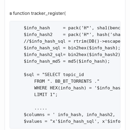
в function tracker_register(
    $info_hash     = pack('H*', sha1(bencode(
    $info_hash2    = pack('H*', hash('sha256'
    //$info_hash_sql = rtrim(DB()->escape($in
    $info_hash_sql = bin2hex($info_hash);

    $info_hash2_sql= bin2hex($info_hash2);

    $info_hash_md5 = md5($info_hash);

    $sql = "SELECT topic_id

        FROM ". BB_BT_TORRENTS ."

        WHERE HEX(info_hash) = '$info_hash_sq
        LIMIT 1";

        .....

    $columns = ' info_hash, info_hash2,    po
    $values = "x'$info_hash_sql', x'$info_ha