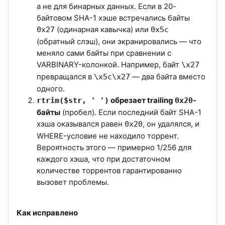
а не для бинарных данных. Если в 20-
байтовом SHA-1 хэше встречались байты
(одинарная кавычка) или
0x27
0x5c
(обратный слэш), они экранировались — что
меняло сами байты при сравнении с
VARBINARY-колонкой. Например, байт
\x27
превращался в
— два байта вместо
\x5c\x27
одного.
обрезает trailing
-
rtrim($str, ' ')
0x20
байты
(пробел). Если последний байт SHA-1
хэша оказывался равен
, он удалялся, и
0x20
WHERE-условие не находило торрент.
Вероятность этого — примерно 1/256 для
каждого хэша, что при достаточном
количестве торрентов гарантированно
вызовет проблемы.
Как исправлено