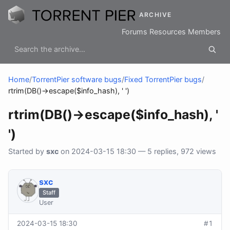
ARCHIVE
Forums
Resources
Members
Home
/
TorrentPier software bugs
/
Fixed TorrentPier bugs
/
rtrim(DB()->escape($info_hash), ' ')
rtrim(DB()->escape($info_hash), '
')
Started by
sхс
on 2024-03-15 18:30 — 5 replies, 972 views
sхс
Staff
User
2024-03-15 18:30
#1