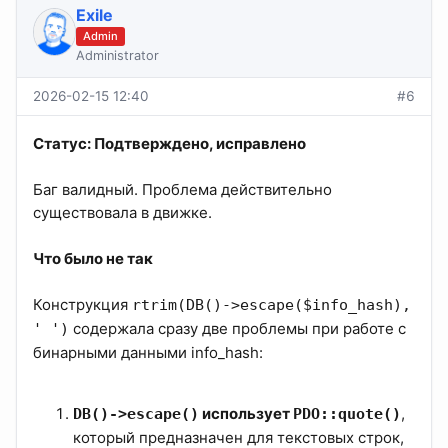
Exile
Admin
Administrator
2026-02-15 12:40
#6
Статус: Подтверждено, исправлено
Баг валидный. Проблема действительно
существовала в движке.
Что было не так
Конструкция
rtrim(DB()->escape($info_hash),
содержала сразу две проблемы при работе с
' ')
бинарными данными info_hash:
использует
,
DB()->escape()
PDO::quote()
который предназначен для текстовых строк,