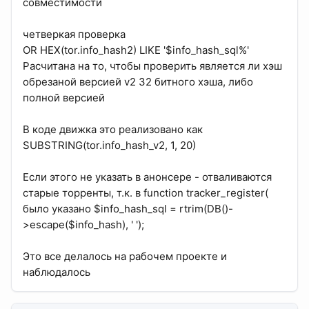
совместимости
четверкая проверка
OR HEX(tor.info_hash2) LIKE '$info_hash_sql%'
Расчитана на то, чтобы проверить является ли хэш
обрезаной версией v2 32 битного хэша, либо
полной версией
В коде движка это реализовано как
SUBSTRING(tor.info_hash_v2, 1, 20)
Если этого не указать в анонсере - отваливаются
старые торренты, т.к. в function tracker_register(
было указано $info_hash_sql = rtrim(DB()-
>escape($info_hash), ' ');
Это все делалось на рабочем проекте и
наблюдалось