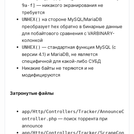
— никакого экранирования не
9a-f]
требуется
на стороне MySQL/MariaDB
UNHEX()
преобразует hex обратно в бинарные данные
для побайтового сравнения с VARBINARY-
колонкой
— стандартная функция MySQL (с
UNHEX()
версии 4.1) и MariaDB, не является
специфичной для какой-либо СУБД
Никакие байты не теряются и не
модифицируются
Затронутые файлы
app/Http/Controllers/Tracker/AnnounceC
— поиск торрента при
ontroller.php
announce
app/Http/Controllers/Tracker/ScrapeCon