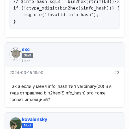
// $info_hash_sql3 = bin2hex(rtrim(DB()->esca
if (!ctype_xdigit(bin2hex($info_hash))) {

    msg_die("Invalid info hash");

}
sхс
Staff
User
2024-03-15 19:00
#3
Так а если у меня info_hash тип varbinary(20) и я
туда отправляю bin2hex($info_hash) это тоже
грозит инъекцией?
kovalensky
Mod