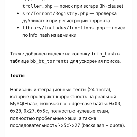
— поиск при scrape (IN-clause)
troller.php
— проверка
src/Torrent/Registry.php
дубликатов при регистрации торрента
— поиск
library/includes/functions.php
по info_hash из админки
Также добавлен индекс на колонку
в
info_hash
таблице
для ускорения поиска.
bb_bt_torrents
Тесты
Написаны интеграционные тесты (24 теста),
которые проверяют корректность на реальной
MySQL-базе, включая все edge-case байты:
,
0x00
,
,
, полностью нулевые хэши,
0x20
0x27
0x5c
полностью пробельные хэши, а также
последовательность
(backslash + quote).
\x5c\x27