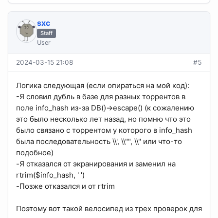
sхс
Staff
User
2024-03-15 21:08
#5
Логика следующая (если опираться на мой код):
-Я словил дубль в базе для разных торрентов в
поле info_hash из-за DB()->escape() (к сожалению
это было несколько лет назад, но помню что это
было связано с торрентом у которого в info_hash
была последовательность \\', \\"", \\" или что-то
подобное)
-Я отказался от экранирования и заменил на
rtrim($info_hash, ' ')
-Позже отказался и от rtrim
Поэтому вот такой велосипед из трех проверок для