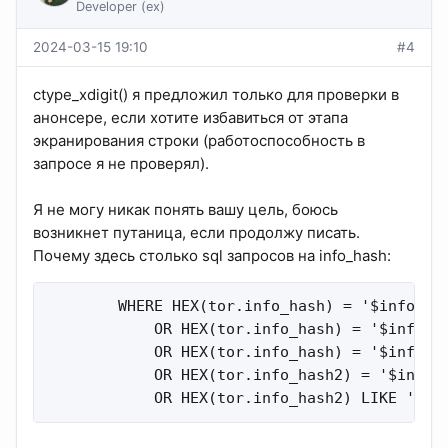
Developer (ex)
2024-03-15 19:10
#4
ctype_xdigit() я предложил только для проверки в
анонсере, если хотите избавиться от этапа
экранирования строки (работоспособность в
запросе я не проверял).
Я не могу никак понять вашу цель, боюсь
возникнет путаница, если продолжу писать.
Почему здесь столько sql запросов на info_hash:
        WHERE HEX(tor.info_hash) = '$info_has
            OR HEX(tor.info_hash) = '$info_ha
            OR HEX(tor.info_hash) = '$info_ha
            OR HEX(tor.info_hash2) = '$info_h
            OR HEX(tor.info_hash2) LIKE '$in