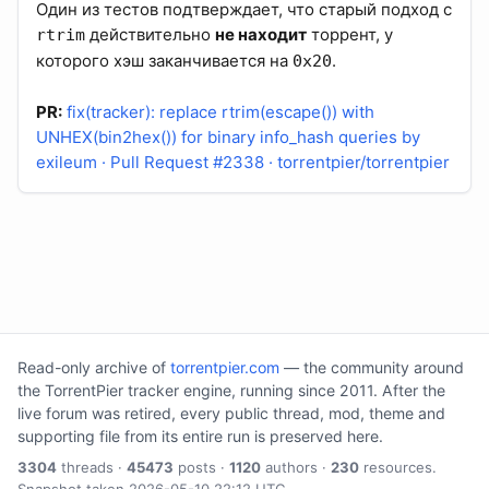
Один из тестов подтверждает, что старый подход с
действительно
не находит
торрент, у
rtrim
которого хэш заканчивается на
.
0x20
PR:
fix(tracker): replace rtrim(escape()) with
UNHEX(bin2hex()) for binary info_hash queries by
exileum · Pull Request #2338 · torrentpier/torrentpier
Read-only archive of
torrentpier.com
— the community around
the TorrentPier tracker engine, running since 2011. After the
live forum was retired, every public thread, mod, theme and
supporting file from its entire run is preserved here.
3304
threads ·
45473
posts ·
1120
authors ·
230
resources.