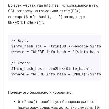
Во всех местах, где info_hash использовался в raw
SQL-запросах, мы заменили
rtrim(DB()-
на подход с
>escape($info_hash), ' ')
:
UNHEX(bin2hex())
// Было:

$info_hash_sql = rtrim(DB()->escape($info_has
$where = "WHERE info_hash = '{$info_hash_sql}
// Стало:

$info_hash_hex = bin2hex($info_hash);

$where = "WHERE info_hash = UNHEX('{$info_ha
Почему это безопасно и корректно:
преобразует бинарные данные в
bin2hex()
hex-строку, содержащую только символы
[0-