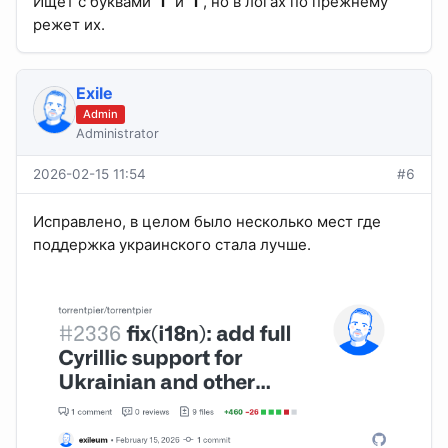
Ищет с буквами "
і
" и "
ї
", но в логах по прежнему
режет их.
Exile
Admin
Administrator
2026-02-15 11:54
#6
Исправлено, в целом было несколько мест где
поддержка украинского стала лучше.