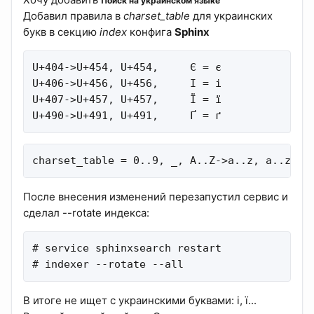
Поиск на украинском языке
Добавил правила в
charset_table
для украинских
букв в секцию
index
конфига
Sphinx
U+404->U+454, U+454,     Є = є

U+406->U+456, U+456,     І = і

U+407->U+457, U+457,     Ї = ї

U+490->U+491, U+491,     Ґ = ґ
charset_table = 0..9, _, A..Z->a..z, a..z, U
После внесения изменений перезапустил сервис и
сделал --rotate индекса:
# service sphinxsearch restart

# indexer --rotate --all
В итоге не ищет с украинскими буквами: і, ї...