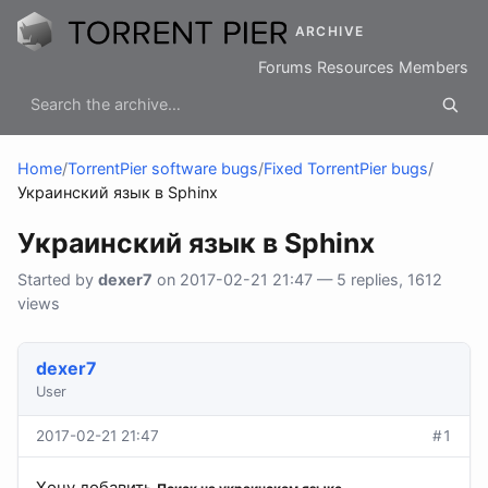
ARCHIVE
Forums
Resources
Members
Home
/
TorrentPier software bugs
/
Fixed TorrentPier bugs
/
Украинский язык в Sphinx
Украинский язык в Sphinx
Started by
dexer7
on 2017-02-21 21:47 — 5 replies, 1612
views
dexer7
User
2017-02-21 21:47
#1
Хочу добавить