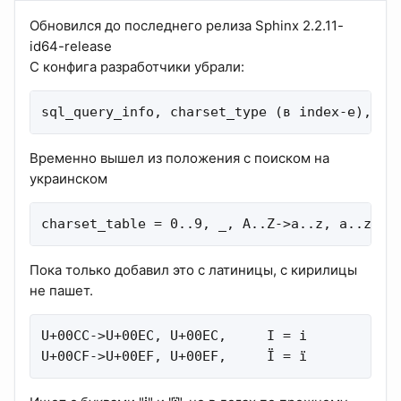
Обновился до последнего релиза Sphinx 2.2.11-
id64-release
С конфига разработчики убрали:
sql_query_info, charset_type (в index-е), en
Временно вышел из положения с поиском на
украинском
charset_table = 0..9, _, A..Z->a..z, a..z, U
Пока только добавил это с латиницы, с кирилицы
не пашет.
U+00CC->U+00EC, U+00EC,     І = і

U+00CF->U+00EF, U+00EF,     Ї = ї