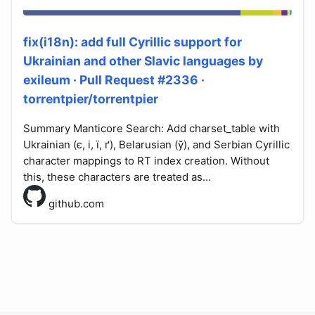
fix(i18n): add full Cyrillic support for
Ukrainian and other Slavic languages by
exileum · Pull Request #2336 ·
torrentpier/torrentpier
Summary Manticore Search: Add charset_table with
Ukrainian (є, і, ї, ґ), Belarusian (ў), and Serbian Cyrillic
character mappings to RT index creation. Without
this, these characters are treated as...
github.com