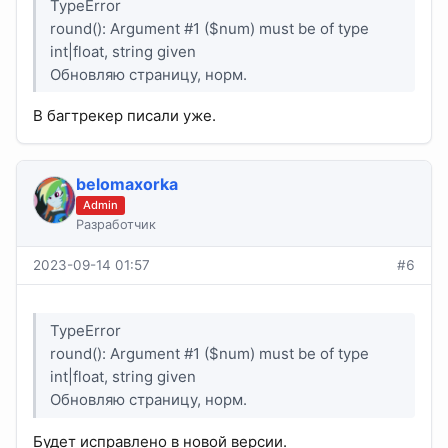
TypeError
round(): Argument #1 ($num) must be of type
int|float, string given
Обновляю страницу, норм.
В багтрекер писали уже.
belomaxorka
Admin
Разработчик
2023-09-14 01:57
#6
TypeError
round(): Argument #1 ($num) must be of type
int|float, string given
Обновляю страницу, норм.
Будет исправлено в новой версии.