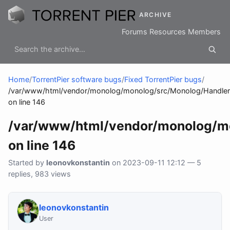
ARCHIVE
Forums
Resources
Members
Home
/
TorrentPier software bugs
/
Fixed TorrentPier bugs
/
/var/www/html/vendor/monolog/monolog/src/Monolog/Handler
on line 146
/var/www/html/vendor/monolog/mo
on line 146
Started by
leonovkonstantin
on 2023-09-11 12:12 — 5
replies, 983 views
leonovkonstantin
User