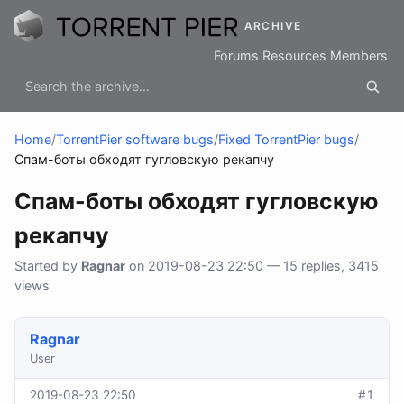
ARCHIVE
Forums
Resources
Members
Home
/
TorrentPier software bugs
/
Fixed TorrentPier bugs
/
Спам-боты обходят гугловскую рекапчу
Спам-боты обходят гугловскую
рекапчу
Started by
Ragnar
on 2019-08-23 22:50 — 15 replies, 3415
views
Ragnar
User
2019-08-23 22:50
#1