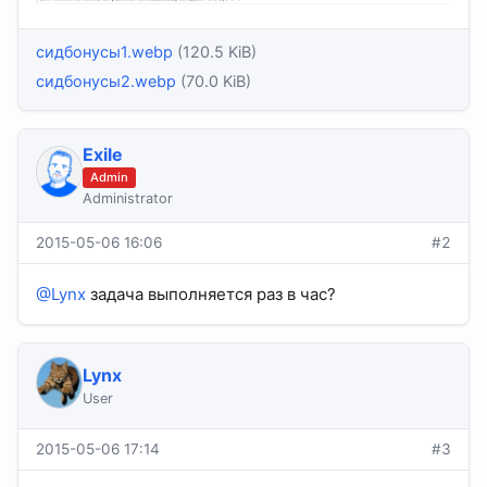
сидбонусы1.webp
(120.5 KiB)
сидбонусы2.webp
(70.0 KiB)
Exile
Admin
Administrator
2015-05-06 16:06
#2
@Lynx
задача выполняется раз в час?
Lynx
User
2015-05-06 17:14
#3