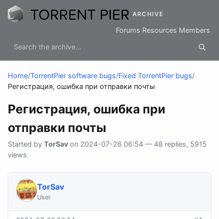
ARCHIVE
Forums
Resources
Members
Home
/
TorrentPier software bugs
/
Fixed TorrentPier bugs
/
Регистрация, ошибка при отправки почты
Регистрация, ошибка при
отправки почты
Started by
TorSav
on 2024-07-26 06:54 — 48 replies, 5915
views
TorSav
User