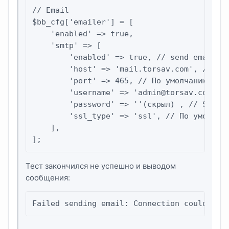
// Email

$bb_cfg['emailer'] = [

    'enabled' => true,

    'smtp' => [

        'enabled' => true, // send email vi
        'host' => 'mail.torsav.com', // По 
        'port' => 465, // По умолчанию 25, 
        'username' => '
admin@torsav.com
', 
        'password' => ''(скрыл) , // SMTP p
        'ssl_type' => 'ssl', // По умолчани
    ],

];
Тест закончился не успешно и выводом
сообщения:
Failed sending email: Connection could not