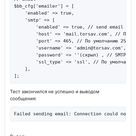
$bb_cfg['emailer'] = [

    'enabled' => true,

    'smtp' => [

        'enabled' => true, // send email via 
        'host' => 'mail.torsav.com', // По ум
        'port' => 465, // По умолчанию 25, //
        'username' => '
admin@torsav.com
', //
        'password' => ''(скрыл) , // SMTP pas
        'ssl_type' => 'ssl', // По умолчанию 
    ],

];
Тест закончился не успешно и выводом
сообщения:
Failed sending email: Connection could not b