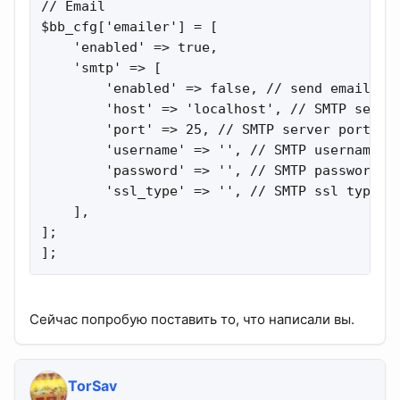
// Email

$bb_cfg['emailer'] = [

    'enabled' => true,

    'smtp' => [

        'enabled' => false, // send email via
        'host' => 'localhost', // SMTP server
        'port' => 25, // SMTP server port

        'username' => '', // SMTP username (i
        'password' => '', // SMTP password (i
        'ssl_type' => '', // SMTP ssl type (s
    ],

];

];
Сейчас попробую поставить то, что написали вы.
TorSav