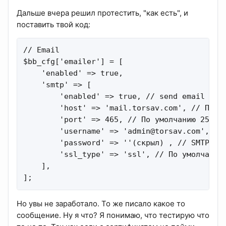
Дальше вчера решил протестить, "как есть", и
поставить твой код:
// Email

$bb_cfg['emailer'] = [

    'enabled' => true,

    'smtp' => [

        'enabled' => true, // send email via 
        'host' => 'mail.torsav.com', // По ум
        'port' => 465, // По умолчанию 25, //
        'username' => '
admin@torsav.com
', //
        'password' => ''(скрыл) , // SMTP pas
        'ssl_type' => 'ssl', // По умолчанию 
    ],

];
Но увы не заработало. То же писало какое то
сообщение. Ну я что? Я понимаю, что тестирую что