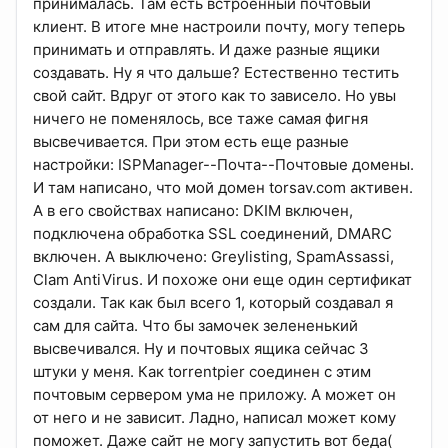
принималась. Там есть встроенный почтовый
клиент. В итоге мне настроили почту, могу теперь
принимать и отправлять. И даже разные ящики
создавать. Ну я что дальше? Естественно тестить
свой сайт. Вдруг от этого как то зависело. Но увы
ничего не поменялось, все таже самая фигня
высвечивается. При этом есть еще разные
настройки: ISPManager--Почта--Почтовые домены.
И там написано, что мой домен torsav.com активен.
А в его свойствах написано: DKIM включен,
подключена обработка SSL соединений, DMARC
включен. А выключено: Greylisting, SpamAssassi,
Clam AntiVirus. И похоже они еще один сертификат
создали. Так как был всего 1, который создавал я
сам для сайта. Что бы замочек зелененький
высвечивался. Ну и почтовых ящика сейчас 3
штуки у меня. Как torrentpier соединен с этим
почтовым сервером ума не приложу. А может он
от него и не зависит. Ладно, написал может кому
поможет. Даже сайт не могу запустить вот беда(