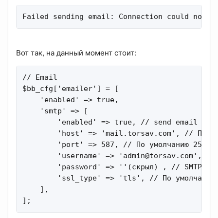
Failed sending email: Connection could not b
Вот так, на данный момент стоит:
// Email

$bb_cfg['emailer'] = [

    'enabled' => true,

    'smtp' => [

        'enabled' => true, // send email via 
        'host' => 'mail.torsav.com', // По ум
        'port' => 587, // По умолчанию 25, //
        'username' => '
admin@torsav.com
', //
        'password' => ''(скрыл) , // SMTP pas
        'ssl_type' => 'tls', // По умолчанию 
    ],

];