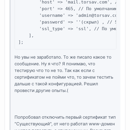
        'host' => 'mail.torsav.com', // По 
        'port' => 465, // По умолчанию 25, 
        'username' => '
admin@torsav.com
', 
        'password' => ''(скрыл) , // SMTP p
        'ssl_type' => 'ssl', // По умолчани
    ],

];
Но увы не заработало. То же писало какое то
сообщение. Ну я что? Я понимаю, что
тестирую что то не то. Так как если с
сертификатом не пойми что, то зачем тестить
дальше с такой конфигурацией. Решил
провести другие опыты.(
Попробовал отключить первый сертификат тип
"Существующий", от него работал www-домен