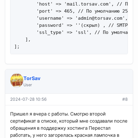
        'host' => 'mail.torsav.com', // По ум
        'port' => 465, // По умолчанию 25, //
        'username' => '
admin@torsav.com
', //
        'password' => ''(скрыл) , // SMTP pas
        'ssl_type' => 'ssl', // По умолчанию 
    ],

];
TorSav
User
2024-07-28 10:56
#8
Пришел я вчера с работы. Смотрю второй
сертификат в списке, который мне создавали после
обращения в поддержку хостинга Перестал
работать, у него загорелась красная лампочка в