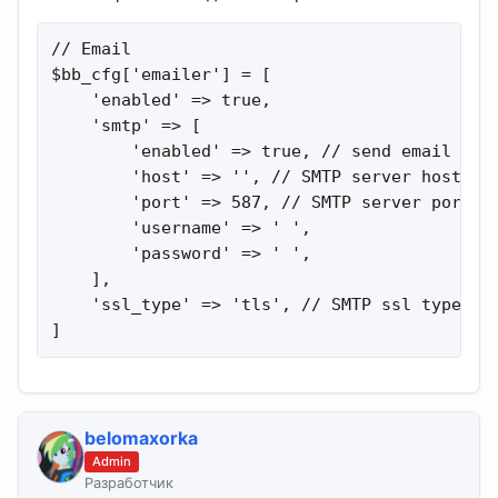
// Email

$bb_cfg['emailer'] = [

    'enabled' => true,

    'smtp' => [

        'enabled' => true, // send email via 
        'host' => '', // SMTP server host

        'port' => 587, // SMTP server port

        'username' => ' ',

        'password' => ' ',

    ],

    'ssl_type' => 'tls', // SMTP ssl type (ss
]
belomaxorka
Admin
Разработчик