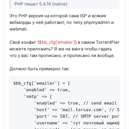
PHP пишет 5.4.16 (native)
Это PHP версия на которой сама ISP и всякие
вебморды у неё работают, по типу phpmyadmin и
webmail.
Свой конфиг (
$bb_cfg['emailer']
) в самом TorrentPier
можете приложить? Я же не ванга чтобы гадать
что у вас там прописано, и прописано ли вообще.
Должно быть примерно так:
$bb_cfg['emailer'] = [

    'enabled' => true,

    'smtp' => [

        'enabled' => true, // send email via 
        'host' => 'mail.torsav.com', // SMTP 
        'port' => 587, // SMTP server port

        'username' => 'тут почтовый ящик@tors