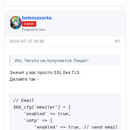
belomaxorka
Admin
Разработчик
2024-07-27 10:36
#7
Упс. Чегото не получается. Пишет:
Значит у вас просто SSL без TLS.
Делайте так -
// Email

$bb_cfg['emailer'] = [

    'enabled' => true,

    'smtp' => [

        'enabled' => true, // send email via 