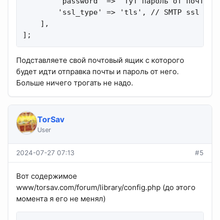
        'password' => 'тут пароль от почтовог
        'ssl_type' => 'tls', // SMTP ssl type
    ],

];
Подставляете свой почтовый ящик с которого
будет идти отправка почты и пароль от него.
Больше ничего трогать не надо.
TorSav
User
2024-07-27 07:13
#5
Вот содержимое
www/torsav.com/forum/library/config.php (до этого
момента я его не менял)