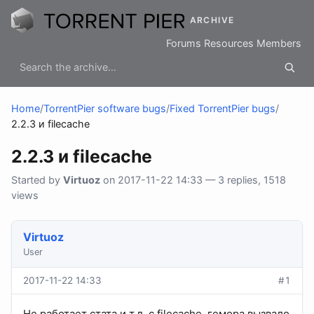
ARCHIVE
Forums
Resources
Members
Home
/
TorrentPier software bugs
/
Fixed TorrentPier bugs
/
2.2.3 и filecache
2.2.3 и filecache
Started by
Virtuoz
on 2017-11-22 14:33 — 3 replies, 1518
views
Virtuoz
User
2017-11-22 14:33
#1
Не работает стата и т.д. с filecache, гемора вызвало