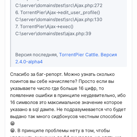
C:\server\domains\test\src\Ajax.php:272
6. TorrentPier\Ajax->edit_user_profile()
C:\server\domains\test\src\Ajax.php:130
7. TorrentPier\Ajax->exec()
C:\server\domains\test\ajax.php:39
Версия последняя,
TorrentPier Cattle. Версия
2.4.0-alpha4
Спасибо за баг-репорт. Можно узнать сколько
поинтов вы себе начисляете? Просто если вы
указываете число где больше 16 цифр, то
появление ошибки в принципе неудевительно, ибо
16 символов это максимальное значение которое
указано в sql дампе. Не подразумевается что будет
выдано так много сидбонусов честным способом
😁
😁. В принципе проблемы нету в том, чтобы