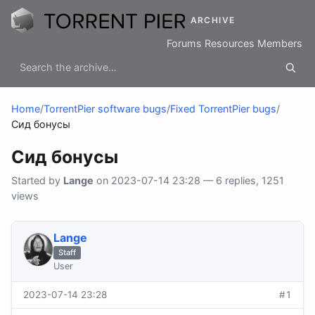
ARCHIVE
Forums
Resources
Members
Home
/
TorrentPier software bugs
/
Fixed TorrentPier bugs
/
Сид бонусы
Сид бонусы
Started by
Lange
on 2023-07-14 23:28 — 6 replies, 1251
views
Lange
Staff
User
2023-07-14 23:28
#1