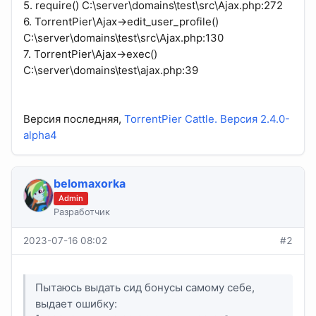
5. require() C:\server\domains\test\src\Ajax.php:272
6. TorrentPier\Ajax->edit_user_profile()
C:\server\domains\test\src\Ajax.php:130
7. TorrentPier\Ajax->exec()
C:\server\domains\test\ajax.php:39
Версия последняя,
TorrentPier Cattle. Версия 2.4.0-
alpha4
belomaxorka
Admin
Разработчик
2023-07-16 08:02
#2
Пытаюсь выдать сид бонусы самому себе,
выдает ошибку: