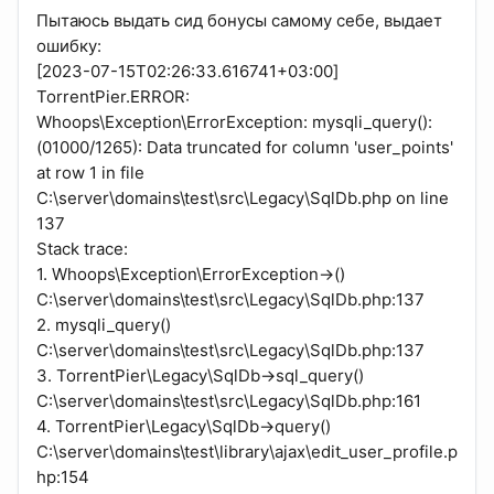
Пытаюсь выдать сид бонусы самому себе, выдает
ошибку:
[2023-07-15T02:26:33.616741+03:00]
TorrentPier.ERROR:
Whoops\Exception\ErrorException: mysqli_query():
(01000/1265): Data truncated for column 'user_points'
at row 1 in file
C:\server\domains\test\src\Legacy\SqlDb.php on line
137
Stack trace:
1. Whoops\Exception\ErrorException->()
C:\server\domains\test\src\Legacy\SqlDb.php:137
2. mysqli_query()
C:\server\domains\test\src\Legacy\SqlDb.php:137
3. TorrentPier\Legacy\SqlDb->sql_query()
C:\server\domains\test\src\Legacy\SqlDb.php:161
4. TorrentPier\Legacy\SqlDb->query()
C:\server\domains\test\library\ajax\edit_user_profile.p
hp:154