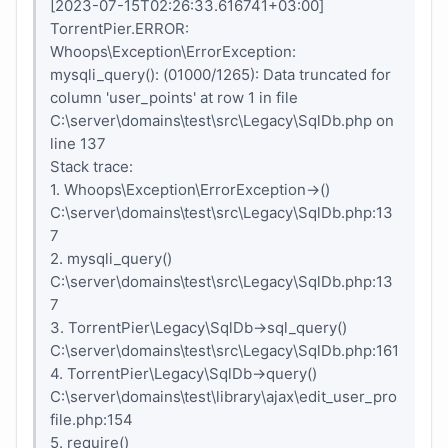
[2023-07-15T02:26:33.616741+03:00]
TorrentPier.ERROR:
Whoops\Exception\ErrorException:
mysqli_query(): (01000/1265): Data truncated for
column 'user_points' at row 1 in file
C:\server\domains\test\src\Legacy\SqlDb.php on
line 137
Stack trace:
1. Whoops\Exception\ErrorException->()
C:\server\domains\test\src\Legacy\SqlDb.php:13
7
2. mysqli_query()
C:\server\domains\test\src\Legacy\SqlDb.php:13
7
3. TorrentPier\Legacy\SqlDb->sql_query()
C:\server\domains\test\src\Legacy\SqlDb.php:161
4. TorrentPier\Legacy\SqlDb->query()
C:\server\domains\test\library\ajax\edit_user_pro
file.php:154
5. require()