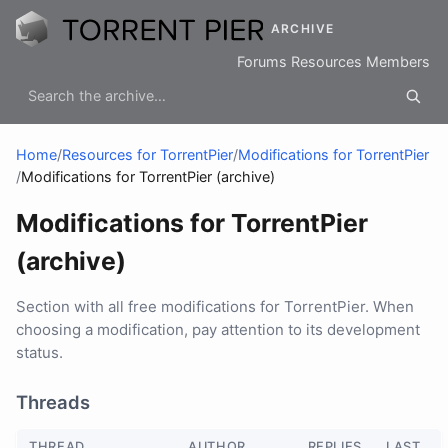
ARCHIVE
Forums
Resources
Members
Home
/
Resources for TorrentPier
/
Modifications for TorrentPier
/
Modifications for TorrentPier (archive)
Modifications for TorrentPier
(archive)
Section with all free modifications for TorrentPier. When
choosing a modification, pay attention to its development
status.
Threads
THREAD
AUTHOR
REPLIES
LAST