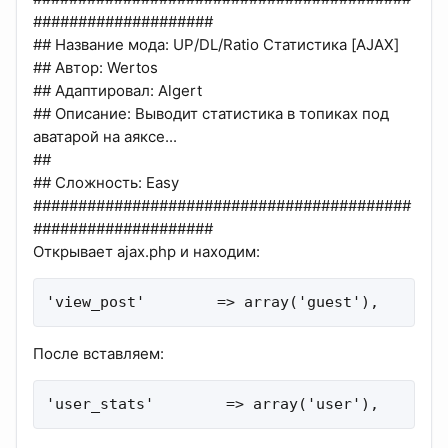
####################
## Название мода: UP/DL/Ratio Статистика [AJAX]
## Автор: Wertos
## Адаптировал: Algert
## Описание: Выводит статистика в топиках под
аватарой на аяксе...
##
## Сложность: Easy
##########################################
####################
Открывает ajax.php и находим:
'view_post'        => array('guest'),
После вставляем:
'user_stats'        => array('user'),