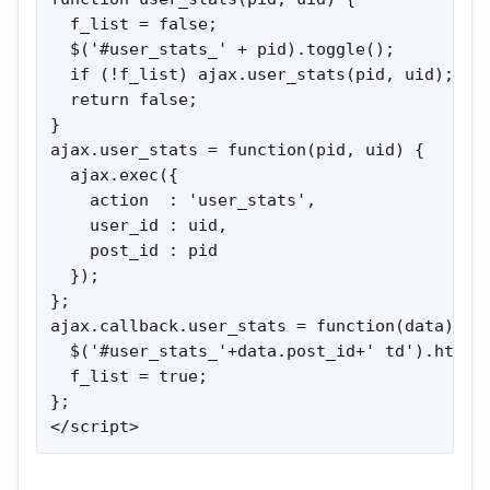
  f_list = false;

  $('#user_stats_' + pid).toggle();

  if (!f_list) ajax.user_stats(pid, uid);

  return false;

}

ajax.user_stats = function(pid, uid) {

  ajax.exec({

    action  : 'user_stats',

    user_id : uid,

    post_id : pid

  });

};

ajax.callback.user_stats = function(data){

  $('#user_stats_'+data.post_id+' td').html(d
  f_list = true;

};

</script>