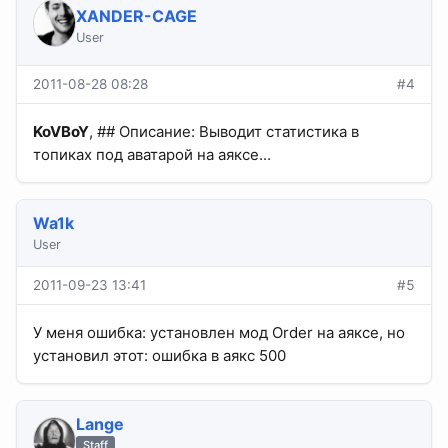
XANDER-CAGE
User
2011-08-28 08:28
#4
KoVBoY
, ## Описание: Выводит статистика в
топиках под аватарой на аяксе...
Wa1k
User
2011-09-23 13:41
#5
У меня ошибка: установлен мод Order на аяксе, но
установил этот: ошибка в аякс 500
Lange
Staff