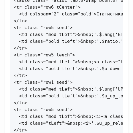
<table class="ratio1 table-wrap bCenter borde
<tr class="row6 tCenter">

  <td colspan="2" class="bold">Статистика</td
</tr>

<tr class="row5 seed">

  <td class="med tLeft">&nbsp;'.$lang['BT_RAT
  <td class="bold tLeft">&nbsp;'.$ratio.'</td
</tr>

<tr class="row5 leech">

  <td class="med tLeft">&nbsp;<a class="leec
  <td class="bold tLeft">&nbsp;'.$u_down_tota
</tr>

<tr class="row1 seed">

  <td class="med tLeft">&nbsp;'.$lang['UPLOAD
  <td class="bold tLeft">&nbsp;'.$u_up_total.
</tr>

<tr class="row5 seed">

  <td class="med tLeft">&nbsp;<i><a class="s
  <td class="tLeft">&nbsp;<i>'.$u_up_release.
</tr>
