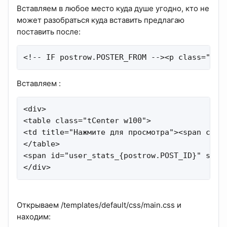
Вставляем в любое место куда душе угодно, кто не
может разобраться куда вставить предлагаю
поставить после:
<!-- IF postrow.POSTER_FROM --><p class="fro
Вставляем :
<div>

<table class="tCenter w100">

<td title="Нажмите для просмотра"><span clas
</table>

<span id="user_stats_{postrow.POST_ID}" styl
</div>
Открываем /templates/default/css/main.css и
находим: