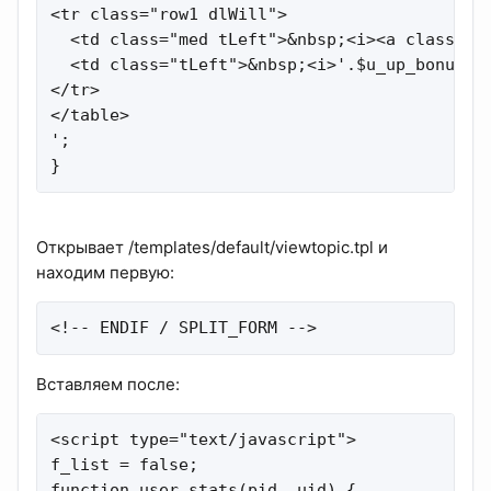
<tr class="row1 dlWill">

  <td class="med tLeft">&nbsp;<i><a class="sm
  <td class="tLeft">&nbsp;<i>'.$u_up_bonus.'<
</tr>

</table>

';

}
Открывает /templates/default/viewtopic.tpl и
находим первую:
<!-- ENDIF / SPLIT_FORM -->
Вставляем после:
<script type="text/javascript">

f_list = false;

function user_stats(pid, uid) {
