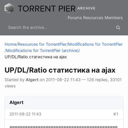
ARCHIVE
Forums
Resources
Members
Home
/
Resources for TorrentPier
/
Modifications for TorrentPier
/
Modifications for TorrentPier (archive)
/
UP/DL/Ratio статистика на ajax
UP/DL/Ratio статистика на ajax
Started by
Algert
on 2011-08-22 11:43 — 126 replies, 33101
views
Algert
2011-08-22 11:43
#1
##########################################