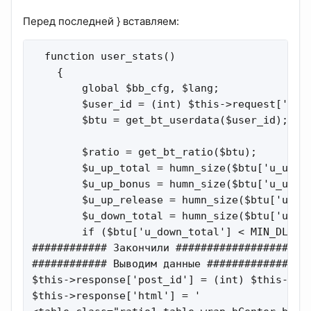
Перед последней } вставляем:
  function user_stats()

    {

        global $bb_cfg, $lang;

        $user_id = (int) $this->request['user
        $btu = get_bt_userdata($user_id);

        $ratio = get_bt_ratio($btu);

        $u_up_total = humn_size($btu['u_up_to
        $u_up_bonus = humn_size($btu['u_up_bo
        $u_up_release = humn_size($btu['u_up_
        $u_down_total = humn_size($btu['u_dow
        if ($btu['u_down_total'] < MIN_DL_FOR
############ Закончили ###################

############ Выводим данные ##############

$this->response['post_id'] = (int) $this->req
$this->response['html'] = '
