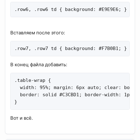
.row6, .row6 td { background: #E9E9E6; }
Вставляем после этого:
.row7, .row7 td { background: #F7B0B1; }
В конец файла добавить:
.table-wrap {

  width: 95%; margin: 6px auto; clear: both; 
  border: solid #C3CBD1; border-width: 1px 1p
}
Вот и всё.