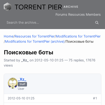
ARCHIVE
Forums
Resources
Members
Home
/
Resources for TorrentPier
/
Modifications for TorrentPier
/
Modifications for TorrentPier (archive)
/
Поисковые боты
Поисковые боты
Started by
_Xz_
on 2012-05-10 01:25 — 75 replies, 17676
views
_Xz_
Staff
User
2012-05-10 01:25
#1