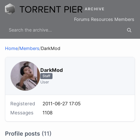
ARCHIVE
Forums
Resources
Members
Home
/
Members
/
DarkMod
DarkMod
Staff
User
Registered
2011-06-27 17:05
Messages
1108
Profile posts
(11)