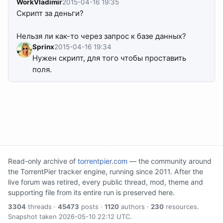
WorkVladimir
2015-04-16 19:35
Скрипт за деньги?
Нельзя ли как-то через запрос к базе данных?
Sprinx
2015-04-16 19:34
Нужен скрипт, для того чтобы проставить
поля.
Read-only archive of
torrentpier.com
— the community around
the TorrentPier tracker engine, running since 2011. After the
live forum was retired, every public thread, mod, theme and
supporting file from its entire run is preserved here.
3304
threads ·
45473
posts ·
1120
authors ·
230
resources.
Snapshot taken 2026-05-10 22:12 UTC.