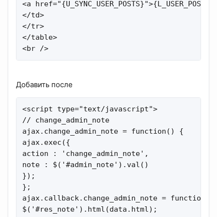
<a href="{U_SYNC_USER_POSTS}">{L_USER_POSTS_C
</td>

</tr>

</table>

<br />
Добавить после
<script type="text/javascript">

// change_admin_note

ajax.change_admin_note = function() {

ajax.exec({

action : 'change_admin_note',

note : $('#admin_note').val()

});

};

ajax.callback.change_admin_note = function(da
$('#res_note').html(data.html);
