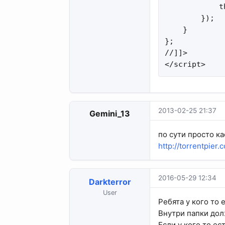
            t
        });

    }

};

//]]>

</script>
2013-02-25 21:37
Gemini_13
по сути просто ка
http://torrentpie
2016-05-29 12:34
Darkterror
User
Ребята у кого то 
Внутри папки долж
Если у кого то ес