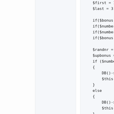
    $first = 
    $last = 3
    if($bonus
    if($numbe
    if($numbe
    if($bonus
    $randnr =
    $upbonus 
    if ($numb
    {

        DB()-
        $this
    }

    else

    {

        DB()-
        $this