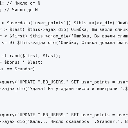
1; // Число от N

; // Число до N

 > $userdata['user_points']) $this->ajax_die('Ошиб
r > $last) $this->ajax_die('Ошибка, Вы ввели слишк
r < $first) $this->ajax_die('Ошибка, Вы ввели слиш
 <= 0) $this->ajax_die('Ошибка, Ставка должна быть
 mt_rand($first, $last);

= $bonus * $last;

er == $randnr)

>query("UPDATE ".BB_USERS." SET user_points = user
->ajax_die('Удача! Вы угадали число и выиграли '.$
>query("UPDATE ".BB_USERS." SET user_points = user
->ajax_die('Жаль... Число оказалось '.$randnr.'. В