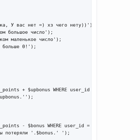
ка, У вас нет =) хз чего нету))');

ом большое число');

ком маленькое число');

 больше 0!');

_points + $upbonus WHERE user_id = ".$userdata['us
upbonus.'');

_points - $bonus WHERE user_id = ".$userdata['user
ы потеряли '.$bonus.' ');
