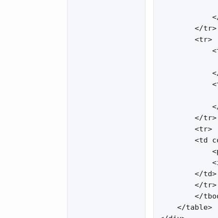
             
            </
        </tr>

        <tr>

            <t
             
            </
            <t
             
            </
        </tr>

        <tr>

        <td c
            <
            <
        </td>

        </tr>

        </tbod
    </table>
