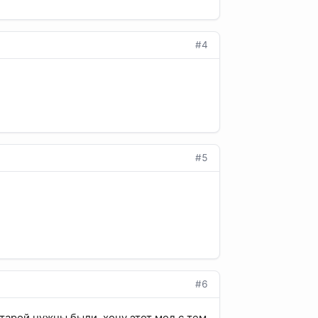
#4
#5
#6
арой нужны были, хочу этот мод с тем