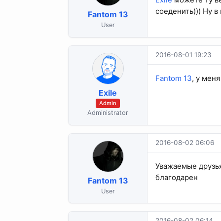
соеденить))) Ну в
Fantom 13
User
2016-08-01 19:23
Fantom 13
, у мен
Exile
Admin
Administrator
2016-08-02 06:06
Уважаемые друзья
благодарен
Fantom 13
User
2016-08-02 06:14