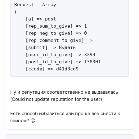
Request : Array

(

    [a] => post

    [rep_sum_to_give] => 1

    [rep_neg_to_give] => 0

    [rep_comment_to_give] =>

    [submit] => Выдать

    [user_id_to_give] => 3299

    [post_id_to_give] => 138001

    [ccode] => d41d8cd9
Ну и репутация соответственно не выдавалась
(Could not update reputation for the user)
Есть способ избавиться или проще все снести к
свиням? 🙂