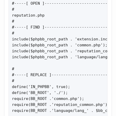
#-----[ OPEN ]-------------------------------
#

reputation.php

#

#-----[ FIND ]-------------------------------
#

include($phpbb_root_path . 'extension.inc');

include($phpbb_root_path . 'common.php');

include($phpbb_root_path . 'reputation_common
include($phpbb_root_path . 'language/lang_' .
#

#-----[ REPLACE ]----------------------------
#

define('IN_PHPBB', true);

define('BB_ROOT', './');

require(BB_ROOT .'common.php');

require(BB_ROOT .'reputation_common.php');

require(BB_ROOT .'language/lang_' . $bb_cfg[