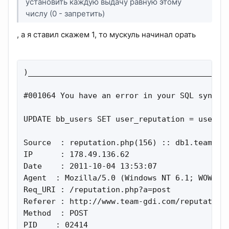
установить каждую выдачу равную этому
числу (0 - запретить)
, а я ставил скажем 1, то мускуль начинал орать
)____________________________________________
#001064 You have an error in your SQL syntax
UPDATE bb_users SET user_reputation = user_re
Source  : reputation.php(156) :: db1.team_gdi
IP      : 178.49.136.62

Date    : 2011-10-04 13:53:07

Agent  : Mozilla/5.0 (Windows NT 6.1; WOW64; 
Req_URI : /reputation.php?a=post

Referer : http://www.team-gdi.com/reputation.
Method  : POST

PID    : 02414
