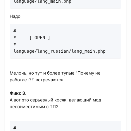
language/lang_main.php
Надо
#

#-----[ OPEN ]-------------------------------
#

language/lang_russian/lang_main.php
Мелочь, но тут и более тупые "Почему не
работает?!" встречаются
Фикс 3.
А вот это серьезный косяк, делающий мод
несовместимым с ТП2
#
