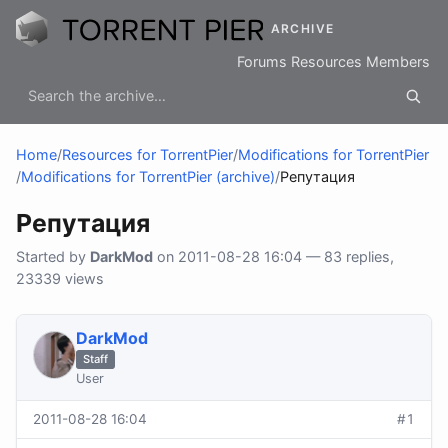
ARCHIVE
Forums
Resources
Members
Home
/
Resources for TorrentPier
/
Modifications for TorrentPier
/
Modifications for TorrentPier (archive)
/
Репутация
Репутация
Started by
DarkMod
on 2011-08-28 16:04 — 83 replies,
23339 views
DarkMod
Staff
User
2011-08-28 16:04
#1