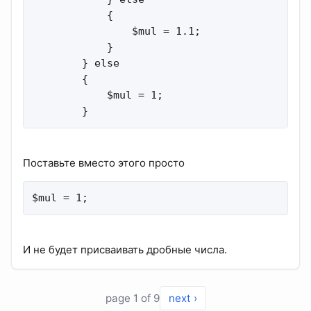
            {

                $mul = 1.1;

            }

        } else

        {

            $mul = 1;

        }
Поставьте вместо этого просто
$mul = 1;
И не будет присваивать дробные числа.
page 1 of 9
next ›