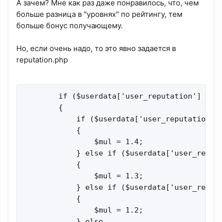
А зачем? Мне как раз даже понравилось, что, чем
больше разница в "уровнях" по рейтингу, тем
больше бонус получающему.
Но, если очень надо, то это явно задается в
reputation.php
        if ($userdata['user_reputation'] > $r
        {

            if ($userdata['user_reputation'] 
            {

                $mul = 1.4;

            } else if ($userdata['user_reputa
            {

                $mul = 1.3;

            } else if ($userdata['user_reputa
            {

                $mul = 1.2;

            } else
