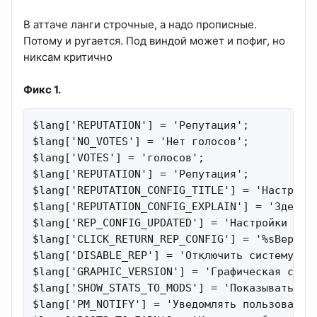
В аттаче ланги строчные, а надо прописные.
Потому и ругается. Под виндой может и пофиг, но
никсам критично
Фикс 1.
$lang['REPUTATION'] = 'Репутация';

$lang['NO_VOTES'] = 'Нет голосов';

$lang['VOTES'] = 'голосов';

$lang['REPUTATION'] = 'Репутация';

$lang['REPUTATION_CONFIG_TITLE'] = 'Настройка
$lang['REPUTATION_CONFIG_EXPLAIN'] = 'Здесь м
$lang['REP_CONFIG_UPDATED'] = 'Настройки репу
$lang['CLICK_RETURN_REP_CONFIG'] = '%sВернуть
$lang['DISABLE_REP'] = 'Отключить систему реп
$lang['GRAPHIC_VERSION'] = 'Графическая систе
$lang['SHOW_STATS_TO_MODS'] = 'Показывать ста
$lang['PM_NOTIFY'] = 'Уведомлять пользователе