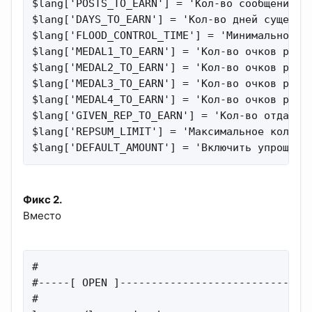
$lang['POSTS_TO_EARN'] = 'Кол-во сообщений дл
$lang['DAYS_TO_EARN'] = 'Кол-во дней существо
$lang['FLOOD_CONTROL_TIME'] = 'Минимальное к
$lang['MEDAL1_TO_EARN'] = 'Кол-во очков репут
$lang['MEDAL2_TO_EARN'] = 'Кол-во очков репут
$lang['MEDAL3_TO_EARN'] = 'Кол-во очков репут
$lang['MEDAL4_TO_EARN'] = 'Кол-во очков репут
$lang['GIVEN_REP_TO_EARN'] = 'Кол-во отданной
$lang['REPSUM_LIMIT'] = 'Максимальное кол-во 
$lang['DEFAULT_AMOUNT'] = 'Включить упрощенн
Фикс 2.
Вместо
#

#-----[ OPEN ]-------------------------------
#
