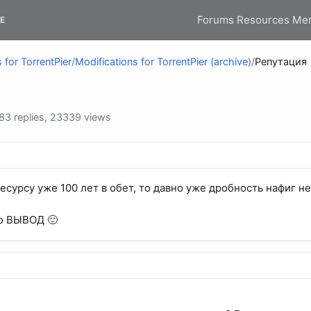
Forums
Resources
Me
E
 for TorrentPier
/
Modifications for TorrentPier (archive)
/
Репутация
3 replies, 23339 views
 ресурсу уже 100 лет в обет, то давно уже дробность нафиг н
о ВЫВОД 🙂