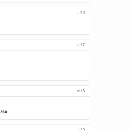
#16
#17
#18
базе
#19