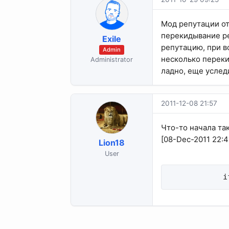
Мод репутации от
перекидывание ре
Exile
репутацию, при в
Admin
несколько переки
Administrator
ладно, еще уследи
2011-12-08 21:57
Что-то начала та
[08-Dec-2011 22:41
Lion18
User
            i