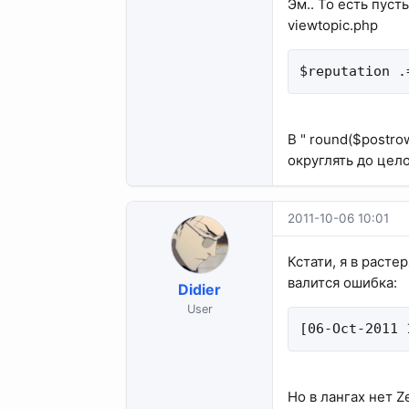
Эм.. То есть пуст
viewtopic.php
$reputation .
В " round($postro
округлять до цело
2011-10-06 10:01
Кстати, я в расте
валится ошибка:
Didier
User
[06-Oct-2011 
Но в лангах нет Z