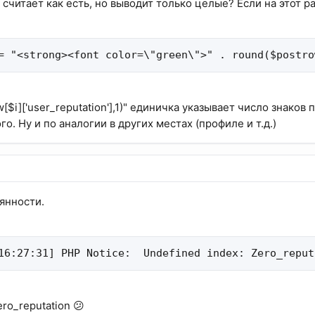
ь считает как есть, но выводит только целые? Если на этот ра
= "<strong><font color=\"green\">" . round($postro
w[$i]['user_reputation'],1)" единичка указывает число знаков
го. Ну и по аналогии в других местах (профиле и т.д.)
рянности.
16:27:31] PHP Notice:  Undefined index: Zero_reput
ero_reputation 😕