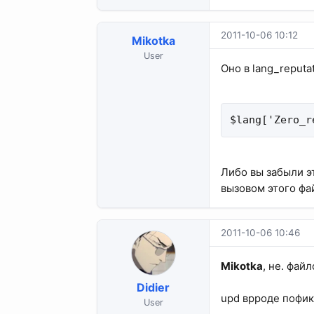
2011-10-06 10:12
Mikotka
User
Оно в lang_reputa
$lang['Zero_r
Либо вы забыли эт
вызовом этого фа
2011-10-06 10:46
Mikotka
, не. фай
Didier
upd врроде пофикс
User