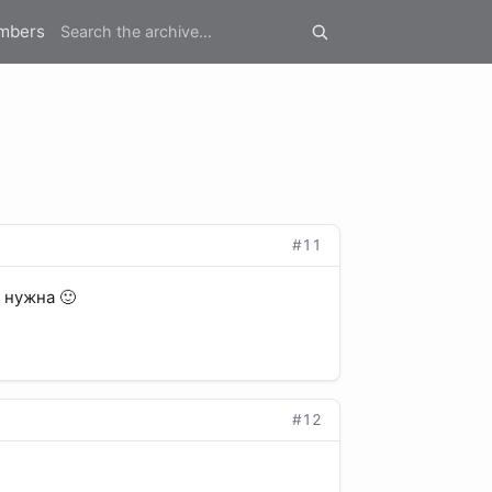
mbers
#11
е нужна 🙂
#12