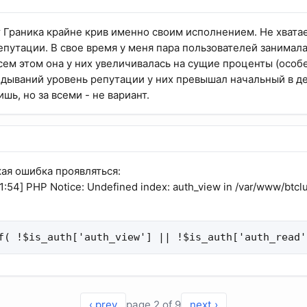
 Граника крайне крив именно своим исполнением. Не хвата
путации. В свое время у меня пара пользователей занимала
сем этом она у них увеличивалась на сущие проценты (особе
дываний уровень репутации у них превышал начальный в де
шь, но за всеми - не вариант.
кая ошибка проявляться:
:54] PHP Notice: Undefined index: auth_view in /var/www/btclu
f( !$is_auth['auth_view'] || !$is_auth['auth_read'
‹ prev
page 2 of 9
next ›