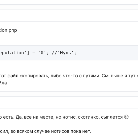
tion.php
eputation'] = '0'; //'Нуль';
от файл скопировать, либо что-то с путями. См. выше я тут 
йла
ло есть. Да. все на месте, но нотис, скотинко, сыплется 🙂
ил, во всяком случае нотисов пока нет.