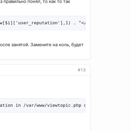
з правильно понял, то как то так
w[$i]['user_reputation'],1) . "</font></strong>";
 после занятой. Замените на ноль, будет
#13
ation in /var/www/viewtopic.php on line 916