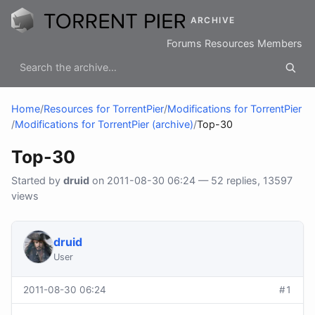
ARCHIVE
Forums
Resources
Members
Home
/
Resources for TorrentPier
/
Modifications for TorrentPier
/
Modifications for TorrentPier (archive)
/
Top-30
Top-30
Started by
druid
on 2011-08-30 06:24 — 52 replies, 13597
views
druid
User
2011-08-30 06:24
#1