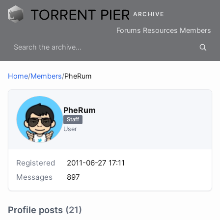
ARCHIVE
Forums
Resources
Members
Home
/
Members
/
PheRum
PheRum
Staff
User
Registered
2011-06-27 17:11
Messages
897
Profile posts
(21)