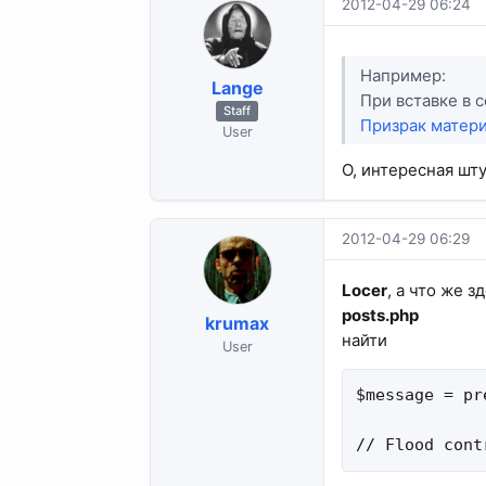
2012-04-29 06:24
Например:
Lange
При вставке в 
Staff
Призрак матери
User
О, интересная шт
2012-04-29 06:29
Locer
, а что же з
posts.php
krumax
найти
User
$message = pr
// Flood cont