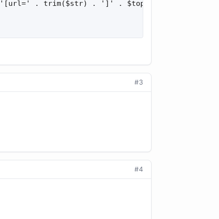
'[url=' . trim($str) . ']' . $topic_title . '[/url
#3
#4