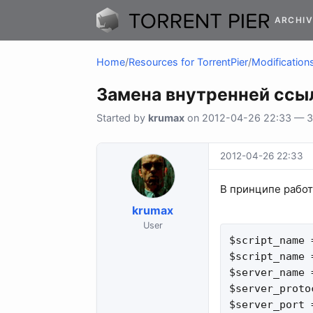
ARCHIV
Home
/
Resources for TorrentPier
/
Modifications
Замена внутренней ссыл
Started by
krumax
on 2012-04-26 22:33 — 33
2012-04-26 22:33
В принципе работа
krumax
User
$script_name 
$script_name 
$server_name 
$server_proto
$server_port 