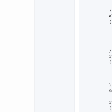
             
            }

            el
            {

             
             
             
             
            }

            i
            {

             
             
            }

            $
            i
            {
