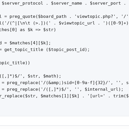
 $server_protocol . $server_name . $server_port . 
l = preg_quote($board_path . 'viewtopic.php?', '/'
l('/(^|[\n\t (>.])(' . $viewtopic_url . ')([0-9]+)
ches[0] as $k => $str)

d = $matches[4][$k];

= get_topic_title ($topic_post_id);

opic_title))

([,]*)$/', $str, $math);

 = preg_replace('/(&amp;)sid=[0-9a-f]{32}/', '', s
 = preg_replace('/([,]*)$/', '', $internal_url);

r_replace($str, $matches[1][$k] . '[url=' . trim($