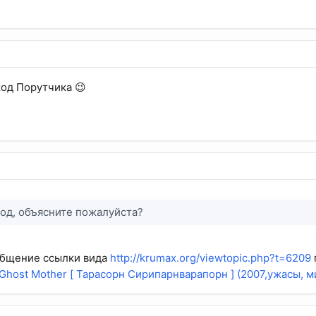
код Порутчика 😉
мод, объясните пожалуйста?
общение ссылки вида
http://krumax.org/viewtopic.php?t=6209
 Ghost Mother [ Тарасорн Сирипарнварапорн ] (2007,ужасы, 