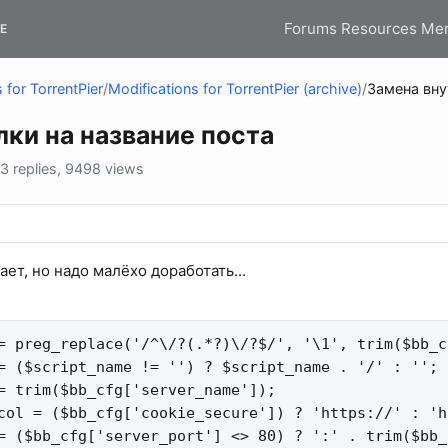
Forums
Resources
Me
E
 for TorrentPier
/
Modifications for TorrentPier (archive)
/
Замена вну
ки на название поста
 replies, 9498 views
ет, но надо малёхо доработать...
= preg_replace('/^\/?(.*?)\/?$/', '\1', trim($bb_c
= ($script_name != '') ? $script_name . '/' : '';

= trim($bb_cfg['server_name']);

col = ($bb_cfg['cookie_secure']) ? 'https://' : 'ht
= ($bb_cfg['server_port'] <> 80) ? ':' . trim($bb_