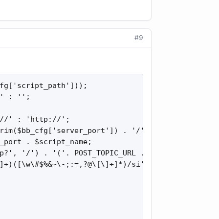
#9
fg['script_path']));

 : '';

//' : 'http://';

rim($bb_cfg['server_port']) . '/' : '/';

_port . $script_name;

p?', '/') . '('. POST_TOPIC_URL . '|'. POST_POST_U
]+)([\w\#$%&~\-;:=,?@\[\]+]*)/si', $message, $matc