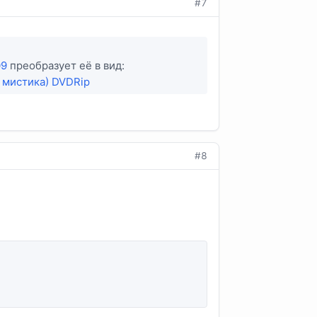
#7
09
преобразует её в вид:
, мистика) DVDRip
#8