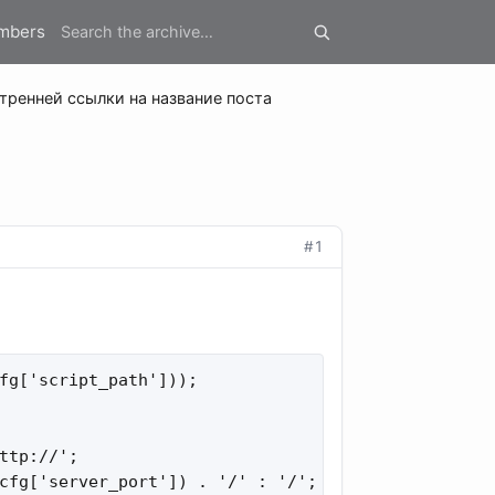
mbers
тренней ссылки на название поста
#1
fg['script_path']));

tp://';

cfg['server_port']) . '/' : '/';
