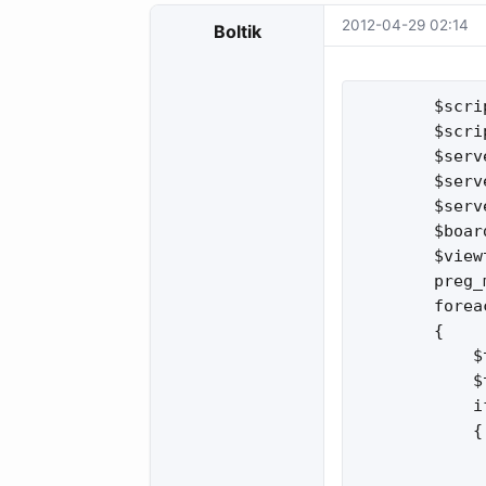
2012-04-29 02:14
Boltik
        $scri
        $scri
        $serv
        $serv
        $serv
        $boar
        $view
        preg_
        forea
        {

            $
            $
            i
            {

             
             