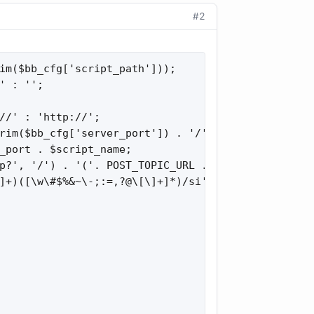
#2
im($bb_cfg['script_path']));

 : '';

//' : 'http://';

rim($bb_cfg['server_port']) . '/' : '/';

_port . $script_name;

p?', '/') . '('. POST_TOPIC_URL . '|'. POST_POST_U
]+)([\w\#$%&~\-;:=,?@\[\]+]*)/si', $message, $matc