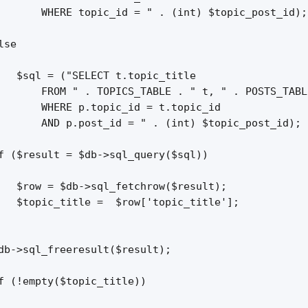
       WHERE topic_id = " . (int) $topic_post_id);

se

   $sql = ("SELECT t.topic_title

       FROM " . TOPICS_TABLE . " t, " . POSTS_TABLE
       WHERE p.topic_id = t.topic_id

       AND p.post_id = " . (int) $topic_post_id);

f ($result = $db->sql_query($sql))

   $row = $db->sql_fetchrow($result);

   $topic_title =  $row['topic_title'];

db->sql_freeresult($result);

f (!empty($topic_title))
