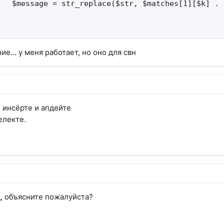
   $message = str_replace($str, $matches[1][$k] . 
е... у меня работает, но оно для свн
 инсёрте и апдейте
електе.
д, объясните пожалуйста?