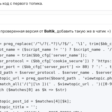
 код с первого топика.
 проверенная версия от
Boltik
, добавить такую же в чатик =)
= preg_replace('/^\/?(.*?)\/?$/', '\1', trim($bb_c
pt_name = ($script_name != '') ? $script_name . '/'
er_name = trim($bb_cfg['server_name']);

er_protocol = ($bb_cfg['cookie_secure']) ? 'https:
er_port = ($bb_cfg['server_port'] <> 80) ? ':' . t
d_path = $server_protocol . $server_name . $server
topic_url = preg_quote($board_path . 'viewtopic.ph
match_all('/(^|[\n ])(' . $viewtopic_url . ')([0-9
ch ($matches[0] as $k => $str)

topic_post_id = $matches[4][$k];

topic_title = '';
