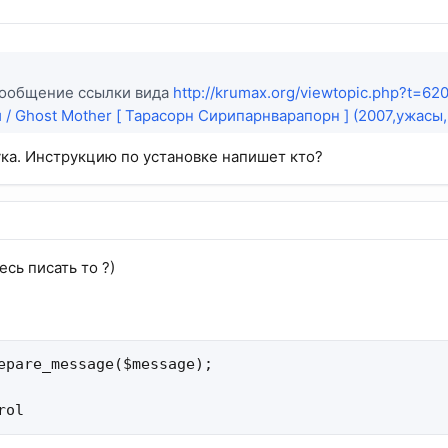
сообщение ссылки вида
http://krumax.org/viewtopic.php?t=62
 / Ghost Mother [ Тарасорн Сирипарнварапорн ] (2007,ужасы
ука. Инструкцию по установке напишет кто?
десь писать то ?)
epare_message($message);

rol