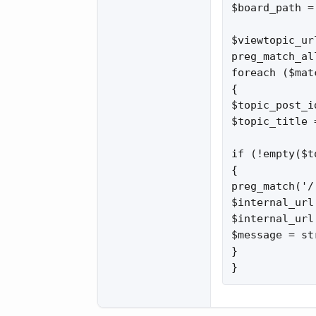
$board_path =
$viewtopic_ur
preg_match_al
foreach ($mat
{

$topic_post_i
$topic_title 
if (!empty($t
{

preg_match('/
$internal_url
$internal_url
$message = st
}

}