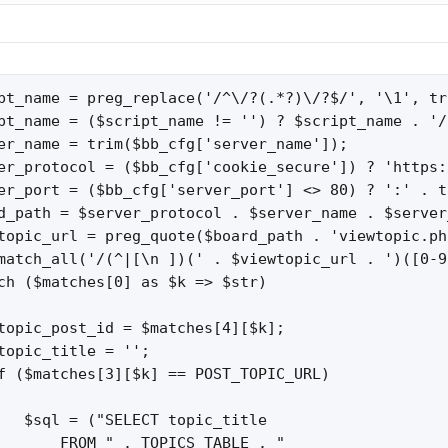
pt_name = preg_replace('/^\/?(.*?)\/?$/', '\1', tr
pt_name = ($script_name != '') ? $script_name . '/'
er_name = trim($bb_cfg['server_name']);

er_protocol = ($bb_cfg['cookie_secure']) ? 'https:
er_port = ($bb_cfg['server_port'] <> 80) ? ':' . t
d_path = $server_protocol . $server_name . $server
topic_url = preg_quote($board_path . 'viewtopic.ph
match_all('/(^|[\n ])(' . $viewtopic_url . ')([0-9
ch ($matches[0] as $k => $str)

topic_post_id = $matches[4][$k];

topic_title = '';

f ($matches[3][$k] == POST_TOPIC_URL)

   $sql = ("SELECT topic_title

       FROM " . TOPICS_TABLE . "
