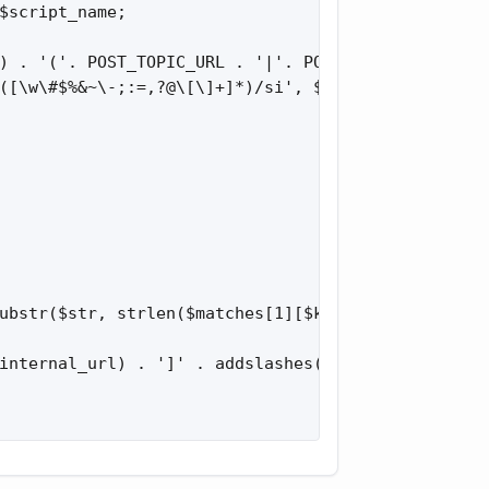
$script_name;

) . '('. POST_TOPIC_URL . '|'. POST_POST_URL . ')=
([\w\#$%&~\-;:=,?@\[\]+]*)/si', $message, $matches
ubstr($str, strlen($matches[1][$k])));

internal_url) . ']' . addslashes($topic_title) . '