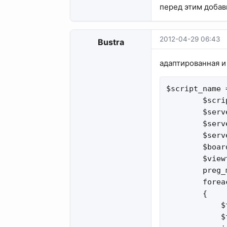
перед этим добавь
2012-04-29 06:43
Bustra
адаптированная и
$script_name 
        $scri
        $serv
        $serv
        $serv
        $boar
        $view
        preg_
        forea
        {

            $
            $