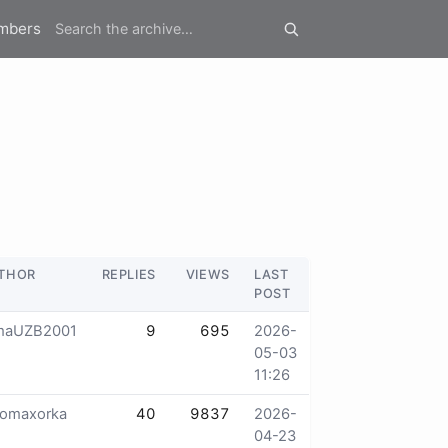
mbers
THOR
REPLIES
VIEWS
LAST
POST
maUZB2001
9
695
2026-
05-03
11:26
lomaxorka
40
9837
2026-
04-23