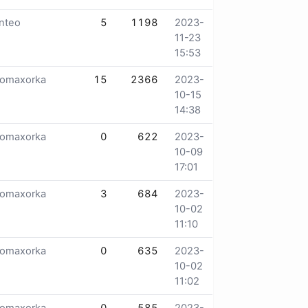
nteo
5
1198
2023-
11-23
15:53
lomaxorka
15
2366
2023-
10-15
14:38
lomaxorka
0
622
2023-
10-09
17:01
lomaxorka
3
684
2023-
10-02
11:10
lomaxorka
0
635
2023-
10-02
11:02