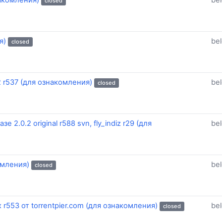
накомления)
be
closed
я)
be
closed
 r537 (для ознакомления)
be
closed
2.0.2 original r588 svn, fly_indiz r29 (для
be
омления)
be
closed
r553 от torrentpier.com (для ознакомления)
be
closed