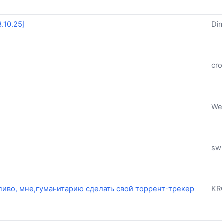
.10.25]
Di
cr
We
sw
пиво, мне,гуманитарию сделать свой торрент-трекер
KR