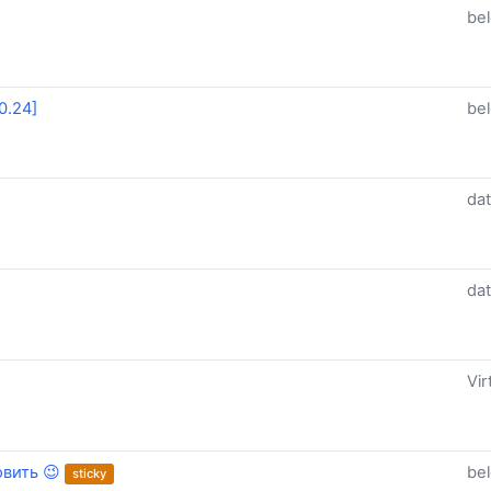
be
0.24]
be
da
da
Vir
вить 😉
be
sticky