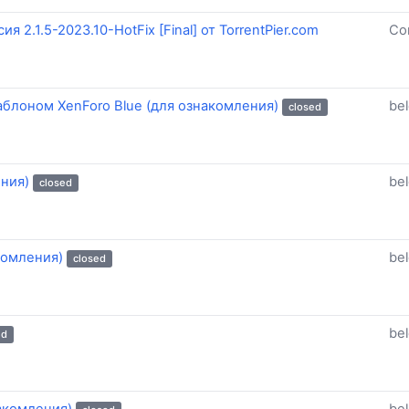
 2.1.5-2023.10-HotFix [Final] от TorrentPier.com
Co
шаблоном XenForo Blue (для ознакомления)
be
closed
ения)
be
closed
акомления)
be
closed
be
ed