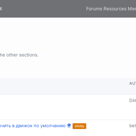
Forums
Resources
Me
E
the other sections.
AU
Di
чить в движок по умолчанию 🌍
be
sticky