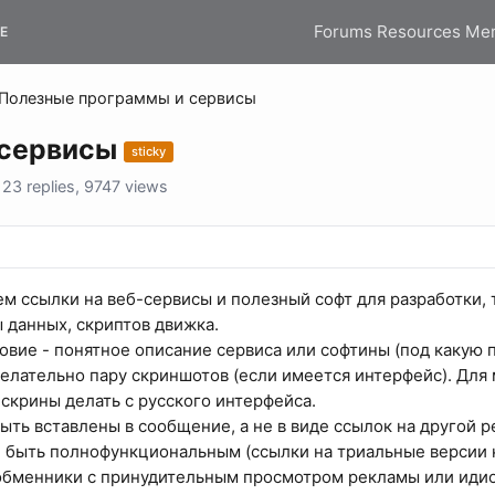
Forums
Resources
Me
E
Полезные программы и сервисы
 сервисы
sticky
3 replies, 9747 views
м ссылки на веб-сервисы и полезный софт для разработки, 
ы данных, скриптов движка.
овие - понятное описание сервиса или софтины (под какую п
желательно пару скриншотов (если имеется интерфейс). Для
скрины делать с русского интерфейса.
ть вставлены в сообщение, а не в виде ссылок на другой р
 быть полнофункциональным (ссылки на триальные версии н
обменники с принудительным просмотром рекламы или иди