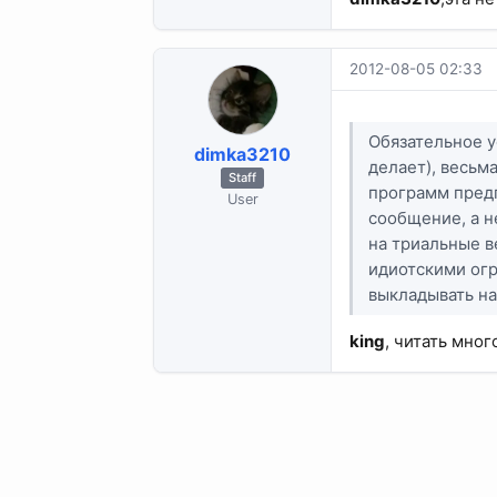
2012-08-05 02:33
Обязательное у
dimka3210
делает), весьм
Staff
программ предп
User
сообщение, а н
на триальные в
идиотскими огр
выкладывать н
king
, читать мног