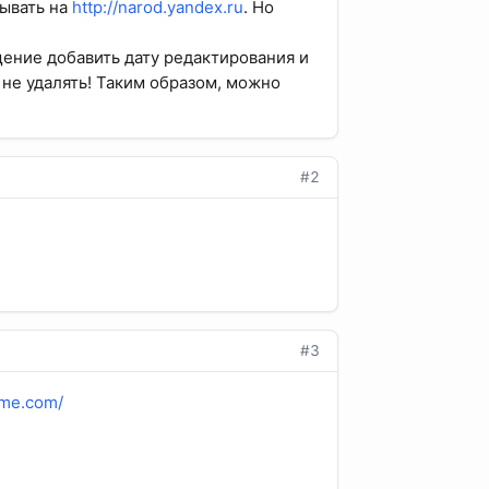
дывать на
http://narod.yandex.ru
. Но
щение добавить дату редактирования и
и не удалять! Таким образом, можно
#2
#3
tme.com/