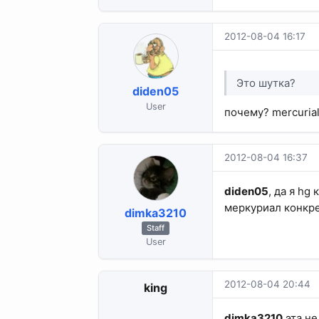
2012-08-04 16:17
Это шутка?
diden05
User
почему? mercurial
2012-08-04 16:37
diden05
, да я h
меркуриал конкре
dimka3210
Staff
User
2012-08-04 20:44
king
dimka3210
,эта н