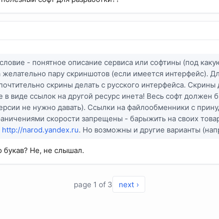
словие - понятное описание сервиса или софтины (под какую
а желательно пару скриншотов (если имеется интерфейс). Д
очтительно скрины делать с русского интерфейса. Скрины
е в виде ссылок на другой ресурс инета! Весь софт должен
ерсии не нужно давать). Ссылки на файлообменники с при
аничениями скорости запрещены - барыжить на своих товар
а
http://narod.yandex.ru
. Но возможны и другие варианты (на
о букав? Не, не слышал.
page 1 of 3
next ›