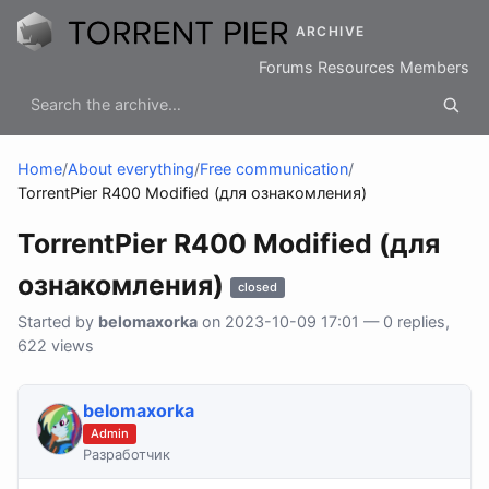
ARCHIVE
Forums
Resources
Members
Home
/
About everything
/
Free communication
/
TorrentPier R400 Modified (для ознакомления)
TorrentPier R400 Modified (для
ознакомления)
closed
Started by
belomaxorka
on 2023-10-09 17:01 — 0 replies,
622 views
belomaxorka
Admin
Разработчик