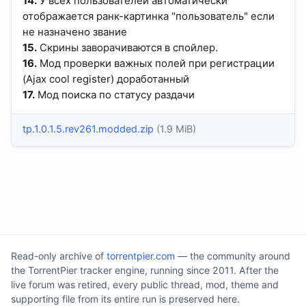
14.
У всех пользователей автоматически
отображается ранк-картинка "пользователь" если
не назначено звание
15.
Скрины заворачиваются в спойлер.
16.
Мод проверки важных полей при регистрации
(Ajax cool register) доработанный
17.
Мод поиска по статусу раздачи
tp.1.0.1.5.rev261.modded.zip
(1.9 MiB)
Read-only archive of
torrentpier.com
— the community around
the TorrentPier tracker engine, running since 2011. After the
live forum was retired, every public thread, mod, theme and
supporting file from its entire run is preserved here.