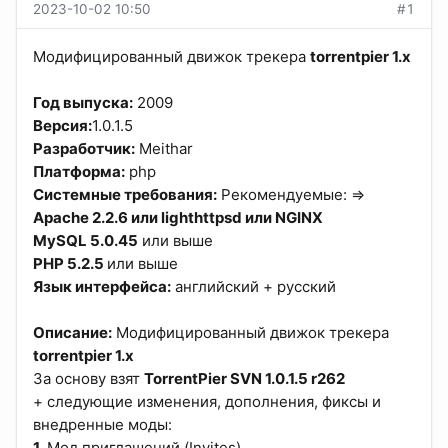
2023-10-02 10:50
#1
Модифицированный движок трекера
torrentpier 1.х
Год выпуска:
2009
Версия:
1.0.1.5
Разработчик:
Meithar
Платформа:
php
Системные требования:
Рекомендуемые: =>
Apache 2.2.6 или lighthttpsd или NGINX
MySQL 5.0.45
или выше
PHP 5.2.5
или выше
Язык интерфейса:
английский + русский
Описание:
Модифицированный движок трекера
torrentpier 1.х
За основу взят
TorrentPier SVN 1.0.1.5 r262
+ следующие изменения, дополнения, фиксы и
внедренные моды:
1.
Мод приглашений (Invites)