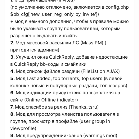
(по умолчанию отключено, включается в config.php
$bb_cfg['new_user_reg_only_by_invite'])
+ мод я немного дополнил, чтобы в правиле можно
было указывать группу пользователей, которым
разрешено выдавать инвайты
2.
Мод массовой рассылки ЛС (Mass PM) (
пригодится админам)
3.
Улучшил окна QuickReply, добавив недостающие
в QuickReply bb-коды и смайлики
4.
Мод список файлов раздачи (FileList on AJAX)
5.
Мод Last added, top torrents, top users (в левой
колонке новые и популярные раздачи, топ юзеров)
6.
Мод индикации присутствия пользователя на
сайте (Online Offline indicator)
7.
Мод спасибов за релиз (Thanks_tsru)
8.
Мод для просмотра членства пользователя в
группе, просмотр в профайле (user group in
viewprofile)
9.
Мод предупреждений-банов (warnings mod)