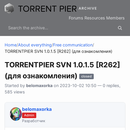
ARCHIVE
Forums
Resources
Members
Home
/
About everything
/
Free communication
/
TORRENTPIER SVN 1.0.1.5 [R262] (для ознакомления)
TORRENTPIER SVN 1.0.1.5 [R262]
(для ознакомления)
closed
Started by
belomaxorka
on 2023-10-02 10:50 — 0 replies,
585 views
belomaxorka
Admin
Разработчик