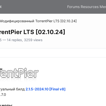
Forums
Resources
Me
E
Модифицированный TorrentPier LTS [02.10.24]
ntPier LTS [02.10.24]
 — 14 replies, 3259 views
ктуальный билд
2.1.5-2024.10 [Final v8]
.7.0
е моды
: