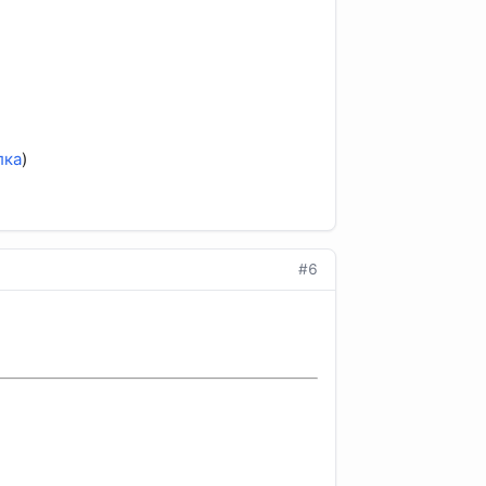
лка
)
#6