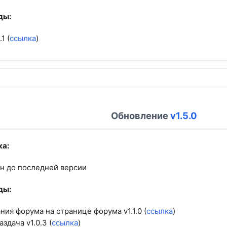
ы:​
1 (
ссылка
)
Обновление
v1.5.0
а:​
н до последней версии
ы:​
ния форума на странице форума v1.1.0 (
ссылка
)
здача v1.0.3 (
ссылка
)