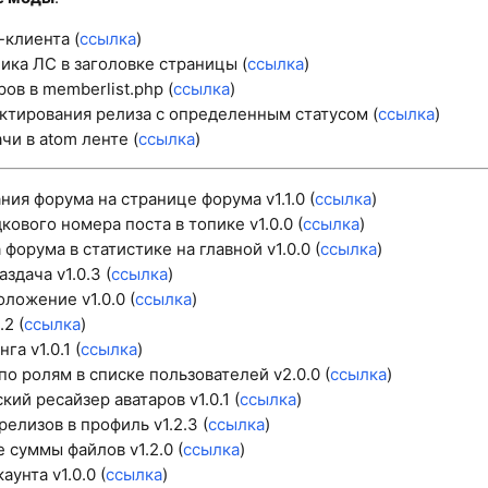
-клиента (
ссылка
)
ика ЛС в заголовке страницы (
ссылка
)
ов в memberlist.php (
ссылка
)
ктирования релиза с определенным статусом (
ссылка
)
чи в atom ленте (
ссылка
)
ния форума на странице форума v1.1.0 (
ссылка
)
ового номера поста в топике v1.0.0 (
ссылка
)
 форума в статистике на главной v1.0.0 (
ссылка
)
здача v1.0.3 (
ссылка
)
ложение v1.0.0 (
ссылка
)
.2 (
ссылка
)
га v1.0.1 (
ссылка
)
по ролям в списке пользователей v2.0.0 (
ссылка
)
ий ресайзер аватаров v1.0.1 (
ссылка
)
елизов в профиль v1.2.3 (
ссылка
)
 суммы файлов v1.2.0 (
ссылка
)
аунта v1.0.0 (
ссылка
)