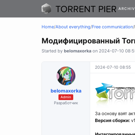
ARCHIV
Home
/
About everything
/
Free communication
/
Модифицированный Torre
Started by
belomaxorka
on 2024-07-10 08:55
2024-07-10 08:55
belomaxorka
Admin
Разработчик
За основу взят а
Версия сборки:
v1
Интегрированны