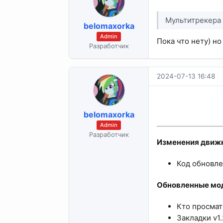
Мультитрекера 
belomaxorka
Admin
Пока что нету) н
Разработчик
2024-07-13 16:48
belomaxorka
Admin
Разработчик
Изменения движк
Код обновле
Обновленные мод
Кто просматр
Закладки v1.