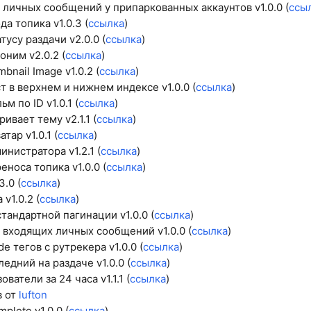
личных сообщений у припаркованных аккаунтов v1.0.0 (
ссы
а топика v1.0.3 (
ссылка
)
тусу раздачи v2.0.0 (
ссылка
)
оним v2.0.2 (
ссылка
)
bnail Image v1.0.2 (
ссылка
)
т в верхнем и нижнем индексе v1.0.0 (
ссылка
)
м по ID v1.0.1 (
ссылка
)
ивает тему v2.1.1 (
ссылка
)
тар v1.0.1 (
ссылка
)
нистратора v1.2.1 (
ссылка
)
носа топика v1.0.0 (
ссылка
)
3.0 (
ссылка
)
v1.0.2 (
ссылка
)
тандартной пагинации v1.0.0 (
ссылка
)
входящих личных сообщений v1.0.0 (
ссылка
)
 тегов с рутрекера v1.0.0 (
ссылка
)
едний на раздаче v1.0.0 (
ссылка
)
ователи за 24 часа v1.1.1 (
ссылка
)
в от
lufton
plete v1.0.0 (
ссылка
)