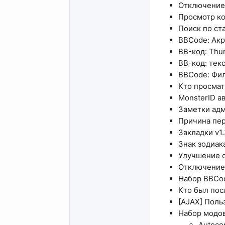
Отключение 
Просмотр код
Поиск по ста
BBCode: Акр
BB-код: Thum
BB-код: текс
BBCode: Филь
Кто просматр
MonsterID ава
Заметки адми
Причина пере
Закладки v1.
Знак зодиака 
Улучшение с
Отключение 
Набор BBCode
Кто был посл
[AJAX] Польз
Набор модо
Autocom