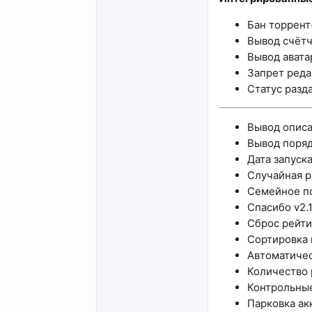
Бан торрент
Вывод счётч
Вывод аватар
Запрет реда
Статус разда
Вывод описа
Вывод порядк
Дата запуска
Случайная ра
Семейное по
Спасибо v2.1
Сброс рейтин
Сортировка 
Автоматическ
Количество р
Контрольные
Парковка акк