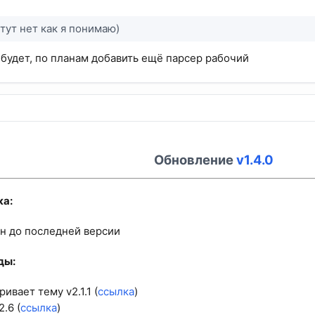
тут нет как я понимаю)
о будет, по планам добавить ещё парсер рабочий
Обновление
v1.4.0
а:​
н до последней версии
ы:​
ивает тему v2.1.1 (
ссылка
)
2.6 (
ссылка
)