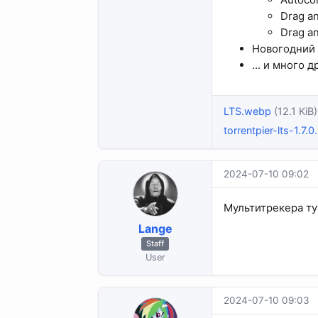
Drag an
Drag an
Новогодний 
... и много
LTS.webp
(12.1 KiB)
torrentpier-lts-1.7.0
2024-07-10 09:02
Мультитрекера ту
Lange
Staff
User
2024-07-10 09:03