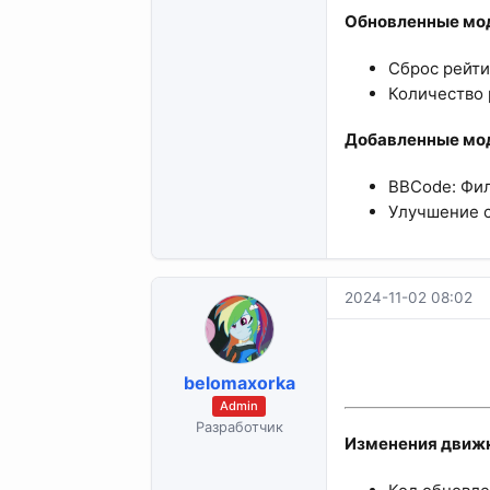
Обновленные мод
Сброс рейтин
Количество р
Добавленные мод
BBCode: Филь
Улучшение с
2024-11-02 08:02
belomaxorka
Admin
Разработчик
Изменения движк