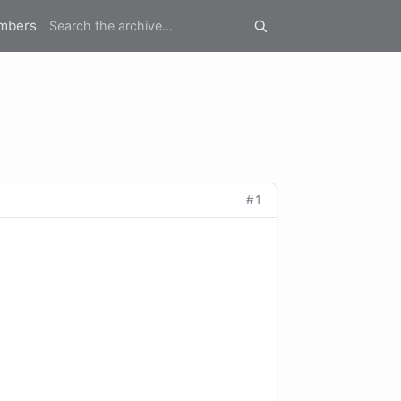
mbers
#1