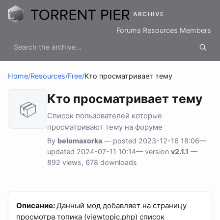
ARCHIVE
Forums
Resources
Members
Home
/
Resources
/
Free
/
Кто просматривает тему
Кто просматривает тему
📦
Список пользователей которые
просматривают тему на форуме
By
belomaxorka
— posted 2023-12-16 18:06—
updated 2024-07-11 10:14— version
v2.1.1
—
892 views, 678 downloads
Описание:
Данный мод добавляет на страницу
просмотра топика (viewtopic.php) список