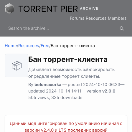
ARCHIVE
Forums
Resources
Members
Home
/
Resources
/
Free
/
Бан торрент-клиента
Бан торрент-клиента
📦
Добавляет возможность заблокировать
определенные торрент клиенты.
By
belomaxorka
— posted 2024-10-10 06:23—
updated 2024-10-14 14:11— version
v2.0.0
—
505 views, 335 downloads
Данный мод интегрирован по умолчанию начиная с
версии v2.4.0 и LTS последних версий