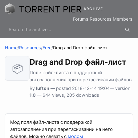
ARCHIVE
Forums
Resources
Members
Home
/
Resources
/
Free
/
Drag and Drop файл-лист
Drag and Drop файл-лист
📦
Поле файл-листа с поддержкой
автозаполнения при перетаскивании файлов
By
lufton
— posted 2018-12-14 19:04— version
1.0
— 644 views, 205 downloads
Мод поля файл-листа с поддержкой
автозаполнения при перетаскивании на него
файлов. Можно связать с
модом