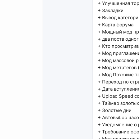
+ Улучшенная тор
+ Закладки
+ Вывод категори
+ Карта форума
+ Мощный мод пре
+ два поста одно
+ Кто просматрив
+ Мод приглашений
+ Мод массовой р
+ Мод метатегов 
+ Мод Похожие т
+ Переход по стра
+ Дата вступления
+ Upload Speed c
+ Таймер золоты
+ Золотые дни
+ Автовыбор часо
+ Уведомление о
+ Требование оф
+ Мод поиска по 