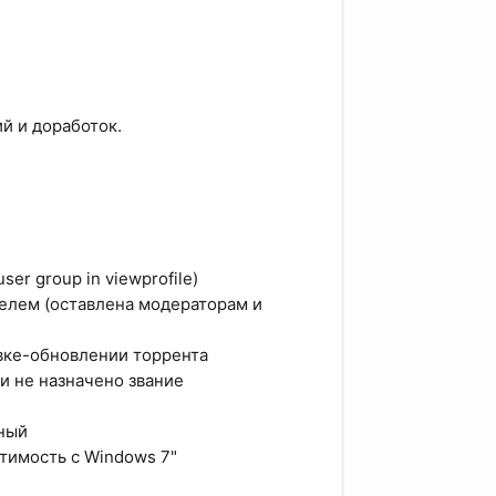
ий и доработок.
er group in viewprofile)
елем (оставлена модераторам и
вке-обновлении торрента
и не назначено звание
нный
тимость с Windows 7"