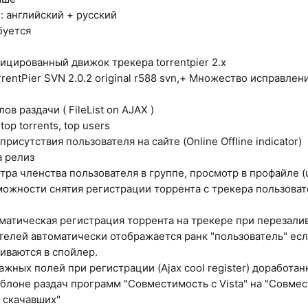
а
: английский + русский
буется
ицированный движок трекера torrentpier 2.х
rrentPier SVN 2.0.2 original r588 svn,+ Множество исправлен
ов раздачи ( FileList on AJAX )
top torrents, top users
рисутствия пользователя на сайте (Online Offline indicator)
а релиз
ра членства пользователя в группе, просмотр в профайле (us
ожности снятия регистрации торрента с трекера пользоват
матическая регистрация торрента на трекере при перезали
ателей автоматически отображается ранк "пользователь" есл
иваются в спойлер.
ажных полей при регистрации (Ajax cool register) доработа
блоне раздач программ "Совместимость с Vista" на "Совмес
ь скачавших"