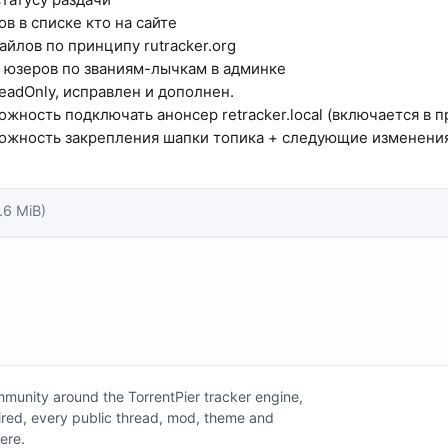
в в списке кто на сайте
айлов по принципу rutracker.org
 юзеров по званиям-лычкам в админке
eadOnly, исправлен и дополнен.
ожность подключать анонсер retracker.local (включается в 
ожность закрепления шапки топика + следующие изменения
.6 MiB)
unity around the TorrentPier tracker engine,
tired, every public thread, mod, theme and
here.