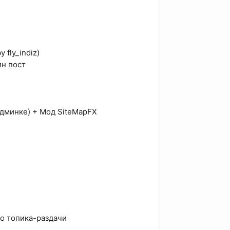
fly_indiz)
ин пост
админке) + Мод SiteMapFX
о топика-раздачи