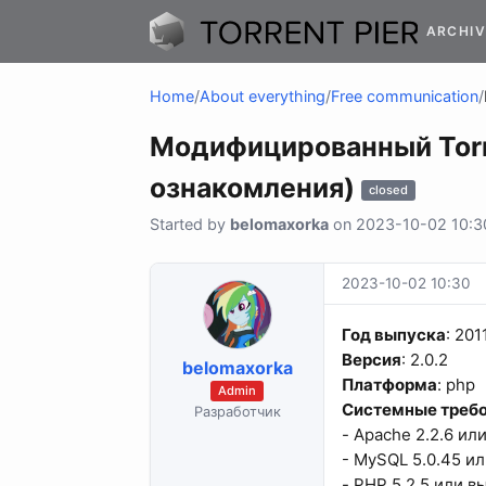
ARCHIV
Home
/
About everything
/
Free communication
/
Модифицированный Torrent
ознакомления)
closed
Started by
belomaxorka
on 2023-10-02 10:30
2023-10-02 10:30
Год выпуска
: 201
Версия
: 2.0.2
belomaxorka
Платформа
: php
Admin
Системные треб
Разработчик
- Apache 2.2.6 или
- MySQL 5.0.45 и
- PHP 5.2.5 или в