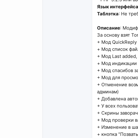
Язык интерфейс
Таблэтка
: Не тре
Описание
: Модиф
За основу взят To
+ Мод QuickReply
+ Мод список файл
+ Мод Last added, 
+ Мод индикации п
+ Мод спасибов з
+ Мод для просмот
+ Отменение возм
админам)
+ Добавлена авто
+ У всех пользов
+ Скрины заворач
+ Мод проверки в
+ Изменение в ша
+ кнопка "Позват