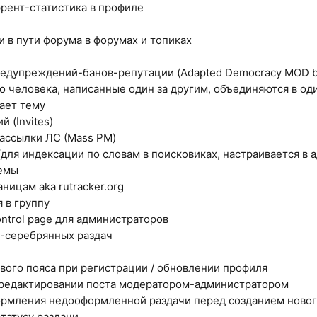
рент-статистика в профиле
и в пути форума в форумах и топиках
дупреждений-банов-репутации (Adapted Democracy MOD by 
го человека, написанные один за другим, объединяются в од
ает тему
 (Invites)
ассылки ЛС (Mass PM)
(для индексации по словам в поисковиках, настраивается в 
емы
ницам aka rutracker.org
 в группу
ontrol page для администраторов
х-серебрянных раздач
вого пояса при регистрации / обновлении профиля
 редактировании поста модератором-администратором
ормления недооформленной раздачи перед созданием новог
статусу раздачи