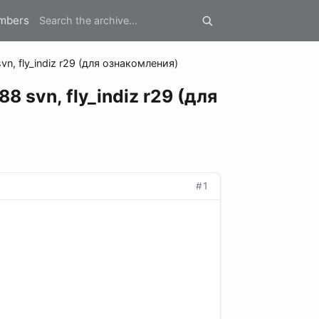
mbers
n, fly_indiz r29 (для ознакомления)
8 svn, fly_indiz r29 (для
#1