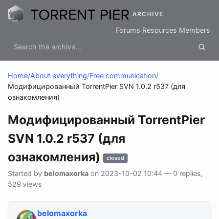
ARCHIVE
Forums
Resources
Members
Home
/
About everything
/
Free communication
/
Модифицированный TorrentPier SVN 1.0.2 r537 (для
ознакомления)
Модифицированный TorrentPier
SVN 1.0.2 r537 (для
ознакомления)
closed
Started by
belomaxorka
on 2023-10-02 10:44 — 0 replies,
529 views
belomaxorka