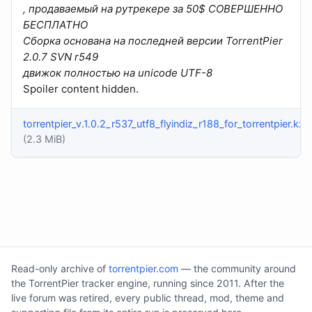
, продаваемый на рутрекере за 50$ СОВЕРШЕННО
БЕСПЛАТНО
Сборка основана на последней версии TorrentPier
2.0.7 SVN r549
движок полностью на unicode UTF-8
Spoiler content hidden.
torrentpier_v.1.0.2_r537_utf8_flyindiz_r188_for_torrentpier.kz.
(2.3 MiB)
Read-only archive of
torrentpier.com
— the community around
the TorrentPier tracker engine, running since 2011. After the
live forum was retired, every public thread, mod, theme and