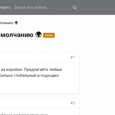
mbers
лчанию 🌍
умолчанию 🌍
sticky
#1
ь из коробки. Предлагайте любые
сильно глобальный и подходил
#2