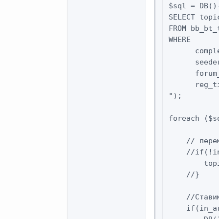
$sql = DB()
SELECT topi
FROM bb_bt_t
WHERE

      compl
      seede
      forum
      reg_t
");

foreach ($s
    // пере
    //if(!i
        top
    //}

    //Стави
    if(in_a