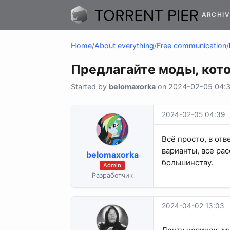
ARCHIV
Home
/
About everything
/
Free communication
/
Предлагайте моды, кот
Started by
belomaxorka
on 2024-02-05 04:39
2024-02-05 04:39
Всё просто, в от
варианты, все ра
belomaxorka
большинству.
Admin
Разработчик
2024-04-02 13:03