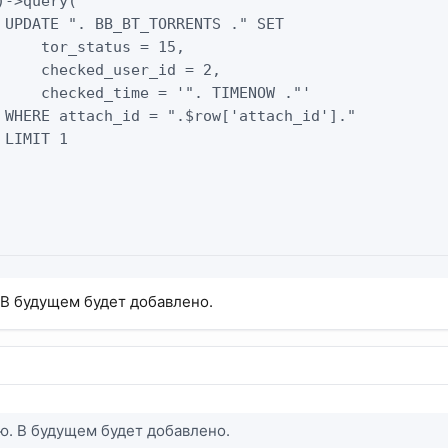
)->query("

 UPDATE ". BB_BT_TORRENTS ." SET

     tor_status = 15,

     checked_user_id = 2,

     checked_time = '". TIMENOW ."'

 WHERE attach_id = ".$row['attach_id']."

LIMIT 1

 В будущем будет добавлено.
ю. В будущем будет добавлено.