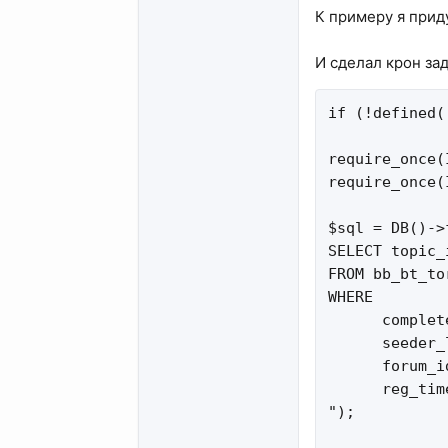
К примеру я прид
И сделал крон за
if (!defined(
require_once(
require_once(
$sql = DB()->
SELECT topic_
FROM bb_bt_tor
WHERE

      complet
      seeder_
      forum_i
      reg_tim
");
