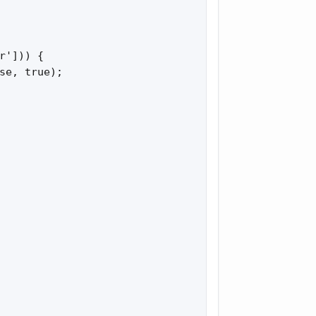
'])) {

se, true);
