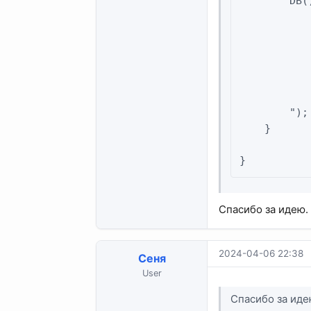
        DB(
           
           
           
           
           
            
        ");

    }

}
Спасибо за идею.
2024-04-06 22:38
Сеня
User
Спасибо за иде