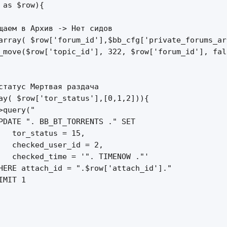
 as $row){

щаем в Архив -> Нет сидов

array( $row['forum_id'],$bb_cfg['private_forums_arr
_move($row['topic_id'], 322, $row['forum_id'], fal
статус Мертвая раздача

ay( $row['tor_status'],[0,1,2])){

>query("

PDATE ". BB_BT_TORRENTS ." SET

   tor_status = 15,

   checked_user_id = 2,

   checked_time = '". TIMENOW ."'

HERE attach_id = ".$row['attach_id']."

MIT 1
