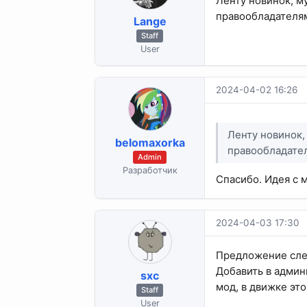
Ленту новинок, м
правообладателями
Lange
Staff
User
2024-04-02 16:26
Ленту новинок,
belomaxorka
правообладател
Admin
Разработчик
Спасибо. Идея с 
2024-04-03 17:30
Предложение сл
Добавить в админ
sхс
мод, в движке это
Staff
User