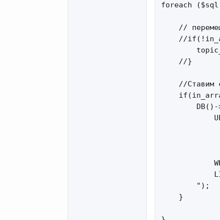
foreach ($sql
    // переме
    //if(!in_
        topic
    //}

    //Ставим 
    if(in_arr
        DB()-
            U
             
             
             
            W
            LI
        ");

    }

}