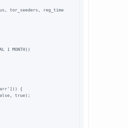
us, tor_seeders, reg_time

L 1 MONTH))

rr'])) {

lse, true);
