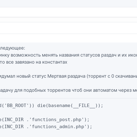
следующее:
инку возможность менять названия статусов раздач и их ико
то все завязано на константах
идумал новый статус Мертвая раздача (торрент с 0 скачиван
задачу для подобных торрентов чтоб они автоматом через 
d('BB_ROOT')) die(basename(__FILE__));

e(INC_DIR .'functions_post.php');

e(INC_DIR .'functions_admin.php');
