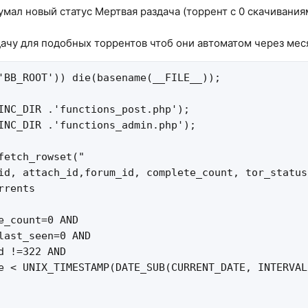
умал новый статус Мертвая раздача (торрент с 0 скачивания
дачу для подобных торрентов чтоб они автоматом через ме
'BB_ROOT')) die(basename(__FILE__));

INC_DIR .'functions_post.php');

INC_DIR .'functions_admin.php');

fetch_rowset("

id, attach_id,forum_id, complete_count, tor_status
rents

e_count=0 AND

last_seen=0 AND

d !=322 AND

e < UNIX_TIMESTAMP(DATE_SUB(CURRENT_DATE, INTERVAL