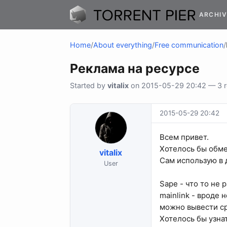
ARCHIV
Home
/
About everything
/
Free communication
/
Реклама на ресурсе
Started by
vitalix
on 2015-05-29 20:42 — 3 re
2015-05-29 20:42
Всем привет.
Хотелось бы обме
vitalix
Сам использую в д
User
Sape - что то не 
mainlink - вроде
можно вывести ср
Хотелось бы узнат