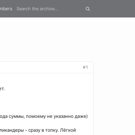
mbers
#1
ет.
вода суммы, помоему не указанно даже)
ликандеры - сразу в топку. Лёгкой