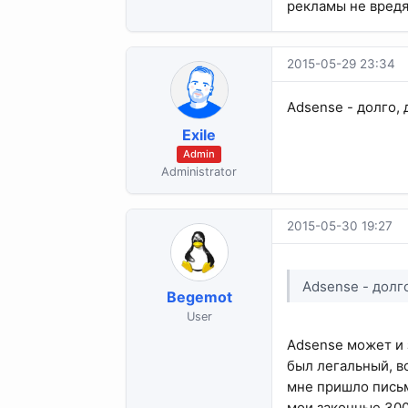
рекламы не вред
2015-05-29 23:34
Adsense - долго,
Exile
Admin
Administrator
2015-05-30 19:27
Adsense - долг
Begemot
User
Adsense может и 
был легальный, в
мне пришло письм
мои законные 300