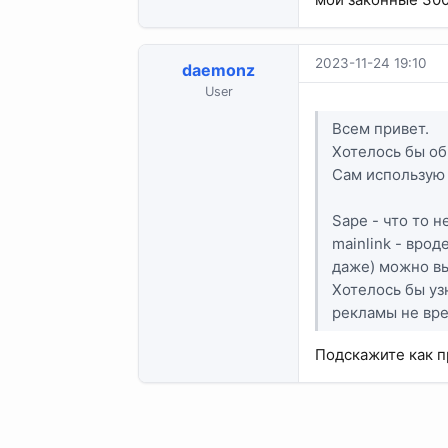
2023-11-24 19:10
daemonz
User
Всем привет.
Хотелось бы об
Сам использую 
Sape - что то н
mainlink - вро
даже) можно вы
Хотелось бы уз
рекламы не вр
Подскажите как п