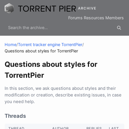
ARCHIVE
Forums
Resources
Members
Home
/
Torrent tracker engine TorrentPier
/
Questions about styles for TorrentPier
Questions about styles for
TorrentPier
In this section, we ask questions about styles and their
modification or creation, describe existing issues, in case
you need help.
Threads
THREAD
AUTHOR
REPLIES
LAST