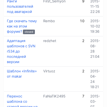
Ранги
First_Semyon
9
2015-
пользователей
11-15
под аватаркой
22:26
Где скачать тему
Rembo
10
2015-
как на этом
10-02
форуме?
19:36
closed
Адаптация
redzhet
2
2015-
шаблонов с SVN
08-
r534 до
28
последней
21:04
версии
Шаблон «Infinite»
Virtuoz
2
2015-
от makar
04-
24
18:21
Перенос
FaNaTiK2495
7
2015-
шаблона со
03-
старой версии на
07