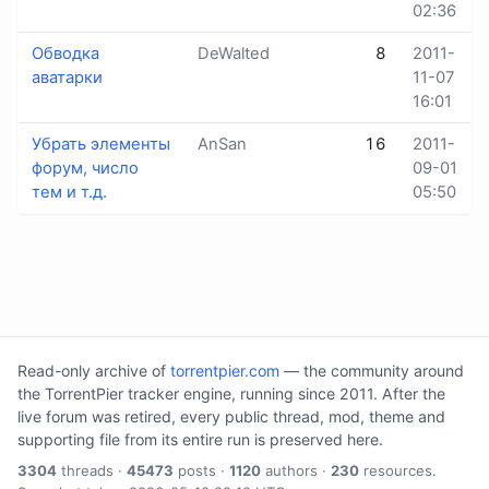
02:36
Обводка
DeWalted
8
2011-
аватарки
11-07
16:01
Убрать элементы
AnSan
16
2011-
форум, число
09-01
тем и т.д.
05:50
Read-only archive of
torrentpier.com
— the community around
the TorrentPier tracker engine, running since 2011. After the
live forum was retired, every public thread, mod, theme and
supporting file from its entire run is preserved here.
3304
threads ·
45473
posts ·
1120
authors ·
230
resources.