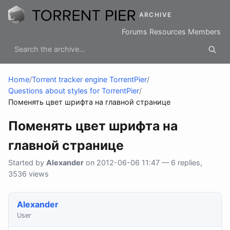
ARCHIVE
Forums
Resources
Members
Home
/
Torrent tracker engine TorrentPier
/
Questions about styles for TorrentPier
/
Поменять цвет шрифта на главной странице
Поменять цвет шрифта на
главной странице
Started by
Alexander
on 2012-06-06 11:47 — 6 replies,
3536 views
Alexander
User