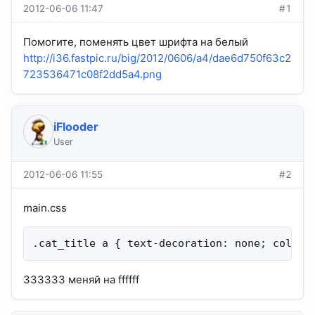
2012-06-06 11:47
#1
Помогите, поменять цвет шрифта на белый
http://i36.fastpic.ru/big/2012/0606/a4/dae6d750f63c2
723536471c08f2dd5a4.png
iFlooder
User
2012-06-06 11:55
#2
main.css
.cat_title a { text-decoration: none; color:
333333 меняй на ffffff