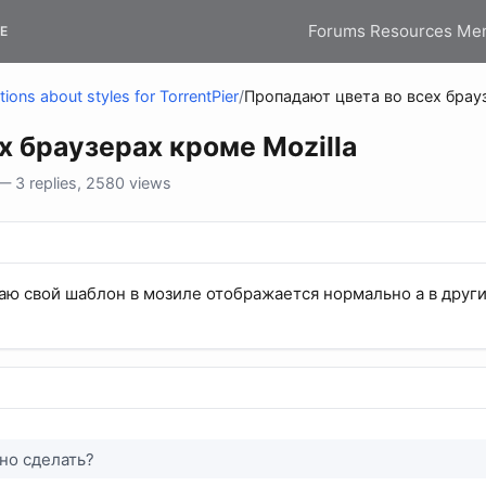
Forums
Resources
Me
E
ions about styles for TorrentPier
/
Пропадают цвета во всех брауз
х браузерах кроме Mozilla
 3 replies, 2580 views
аю свой шаблон в мозиле отображается нормально а в друг
но сделать?