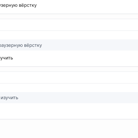
узерную вёрстку
раузерную вёрстку
зучить
 изучить