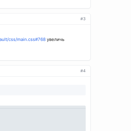
#3
ault/css/main.css#768
увеличь
#4