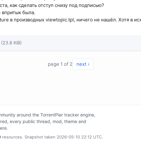
та, как сделать отступ снизу под подписью?
 впритык была.
ture в производных viewtopic.tpl, ничего не нашёл. Хотя в и
(23.8 KiB)
page 1 of 2
next ›
unity around the TorrentPier tracker engine,
tired, every public thread, mod, theme and
here.
0
resources. Snapshot taken 2026-05-10 22:12 UTC.