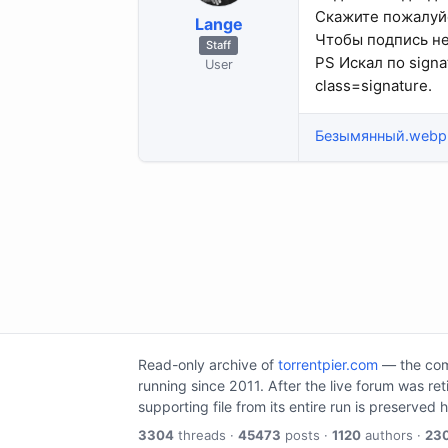
Скажите пожалуйс
Lange
Чтобы подпись не
Staff
PS Искал по signa
User
class=signature.
Безымянный.webp
Read-only archive of
torrentpier.com
— the comm
running since 2011. After the live forum was re
supporting file from its entire run is preserved 
3304
threads ·
45473
posts ·
1120
authors ·
23