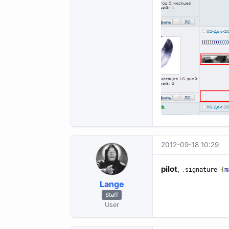
2012-09-18 10:29
pilot
,
.
signature
{
m
Lange
Staff
User