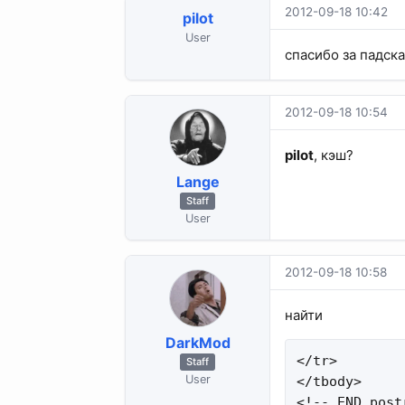
2012-09-18 10:42
pilot
User
спасибо за падск
2012-09-18 10:54
pilot
, кэш?
Lange
Staff
User
2012-09-18 10:58
найти
DarkMod
</tr>

Staff
User
</tbody>

<!-- END post