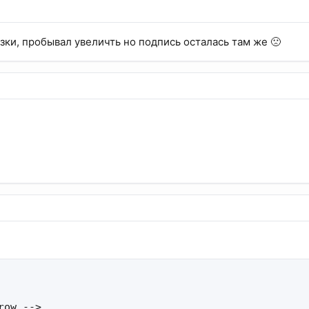
азки, пробывал увеличть но подпись осталась там же 🙁
row -->