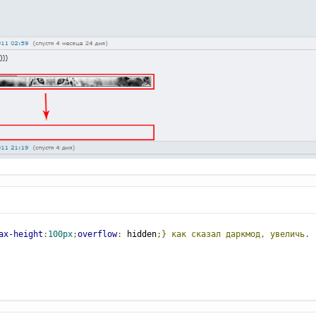
ax-height
:
100px
;
overflow
:
hidden
;
} как сказал даркмод, увеличь.