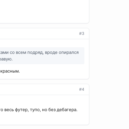
#3
ками со всем подряд, вроде опирался
равую.
 красным.
#4
о весь футер, тупо, но без дебагера.