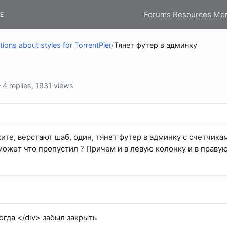
Forums
Resources
Me
E
ions about styles for TorrentPier
/
Тянет футер в админку
 replies, 1931 views
ите, верстают шаб, один, тянет футер в админку с счетчика
может что пропустил ? Причем и в левую колонку и в правую
огда </div> забыл закрыть