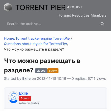
ARCHIVE
Forums
Resources
Members
Home
/
Torrent tracker engine TorrentPier
/
Questions about styles for TorrentPier
/
Что можно размещать в разделе?
Что можно размещать в
разделе?
closed
sticky
Started by
Exile
on 2012-11-18 10:16 — 0 replies, 6711 views
Exile
Admin
Administrator