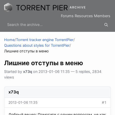
ARCHIVE
Forums
Resources
Members
Home
/
Torrent tracker engine TorrentPier
/
Questions about styles for TorrentPier
/
Лишние отступы в меню
Лишние отступы в меню
Started by
x73q
on 2013-01-06 11:35 — 5 replies, 2834
views
x73q
2013-01-06 11:35
#1
Добрый вечер: Помогите с одним вопросом, не как