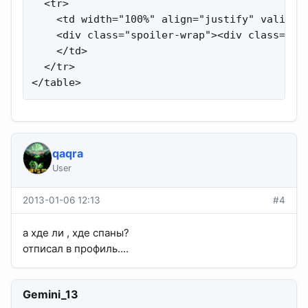
qaqra
User
2013-01-06 12:13
#4
а хде ли , хде спаны?
отписал в профиль....
Gemini_13