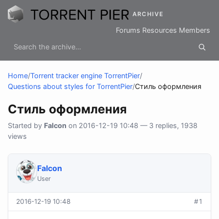
ARCHIVE
Forums
Resources
Members
Home
/
Torrent tracker engine TorrentPier
/
Questions about styles for TorrentPier
/
Стиль оформления
Стиль оформления
Started by
Falcon
on 2016-12-19 10:48 — 3 replies, 1938
views
Falcon
User
2016-12-19 10:48
#1