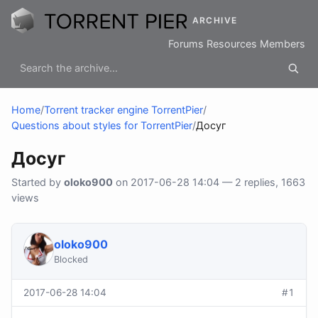
ARCHIVE
Forums
Resources
Members
Home
/
Torrent tracker engine TorrentPier
/
Questions about styles for TorrentPier
/
Досуг
Досуг
Started by
oloko900
on 2017-06-28 14:04 — 2 replies, 1663
views
oloko900
Blocked
2017-06-28 14:04
#1