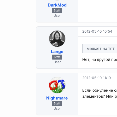
DarkMod
Staff
User
2012-05-10 10:54
мешает на тп?
Lange
Staff
Нет, на другой п
User
2012-05-10 11:19
Если обнуление c
элементов? Или 
Nightmare
Staff
User