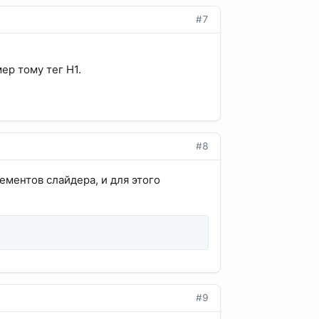
#7
ер тому тег H1.
#8
ементов слайдера, и для этого
#9