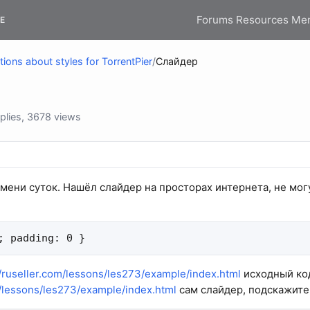
Forums
Resources
Me
E
ions about styles for TorrentPier
/
Слайдер
plies, 3678 views
мени суток. Нашёл слайдер на просторах интернета, не могу
; padding: 0 }
//ruseller.com/lessons/les273/example/index.html
исходный ко
m/lessons/les273/example/index.html
сам слайдер, подскажите