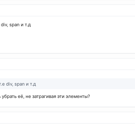
div, span и т.д
е div, span и т.д
 убрать её, не затрагивая эти элементы?