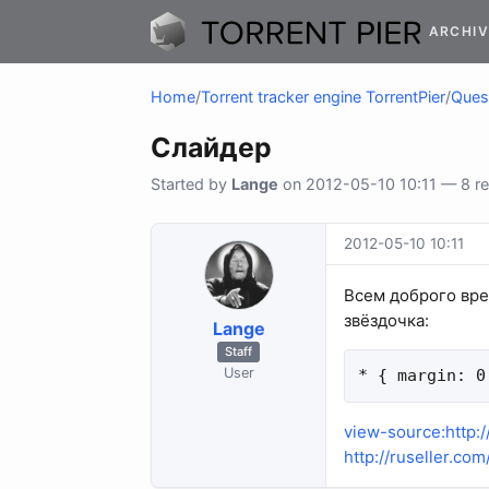
ARCHIV
Home
/
Torrent tracker engine TorrentPier
/
Quest
Слайдер
Started by
Lange
on 2012-05-10 10:11 — 8 re
2012-05-10 10:11
Всем доброго вре
звёздочка:
Lange
Staff
User
* { margin: 0
view-source:http:
http://ruseller.co