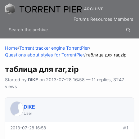
ARCHIVE
Forums
Resources
Members
Home
/
Torrent tracker engine TorrentPier
/
Questions about styles for TorrentPier
/
таблица для rar,zip
таблица для rar,zip
Started by
DIKE
on 2013-07-28 16:58 — 11 replies, 3247
views
DIKE
User
2013-07-28 16:58
#1