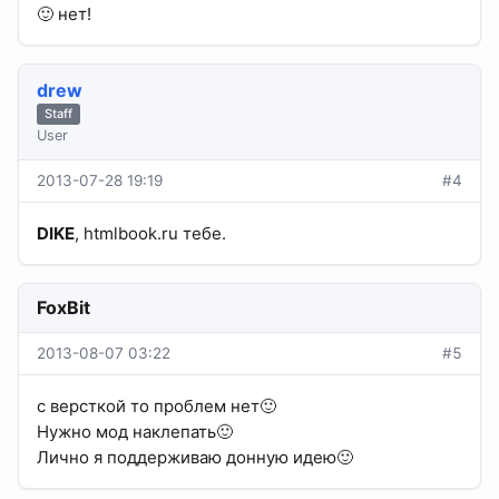
🙂 нет!
drew
Staff
User
2013-07-28 19:19
#4
DIKE
, htmlbook.ru тебе.
FoxBit
2013-08-07 03:22
#5
с версткой то проблем нет🙂
Нужно мод наклепать🙂
Лично я поддерживаю донную идею🙂