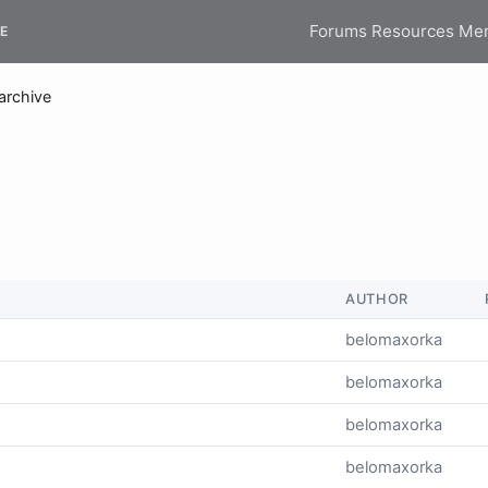
Forums
Resources
Me
E
archive
AUTHOR
belomaxorka
belomaxorka
belomaxorka
belomaxorka