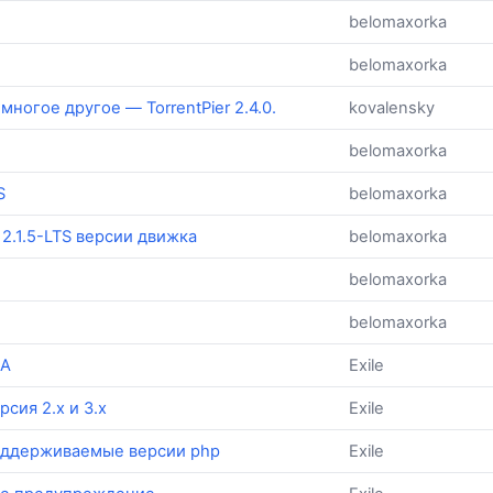
belomaxorka
belomaxorka
многое другое — TorrentPier 2.4.0.
kovalensky
belomaxorka
S
belomaxorka
2.1.5-LTS версии движка
belomaxorka
belomaxorka
belomaxorka
HA
Exile
сия 2.x и 3.x
Exile
 поддерживаемые версии php
Exile