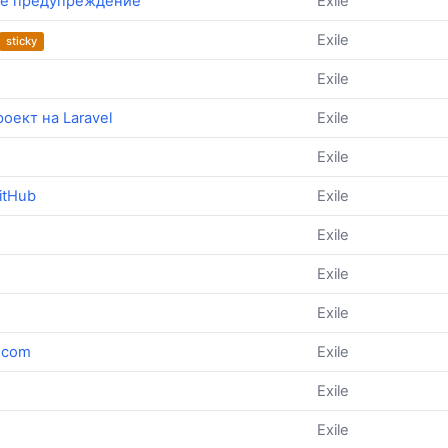
нее предупреждение
Exile
Exile
sticky
Exile
роект на Laravel
Exile
Exile
itHub
Exile
Exile
Exile
Exile
.com
Exile
Exile
Exile