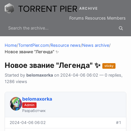
ARCHIVE
Forums
Resources
Members
Home
/
TorrentPier.com
/
Resource news
/
News archive
/
Новое звание "Легенда" ✨
Новое звание "Легенда" ✨
sticky
Started by
belomaxorka
on 2024-04-06 06:02 — 0 replies,
1286 views
belomaxorka
Admin
Разработчик
2024-04-06 06:02
#1