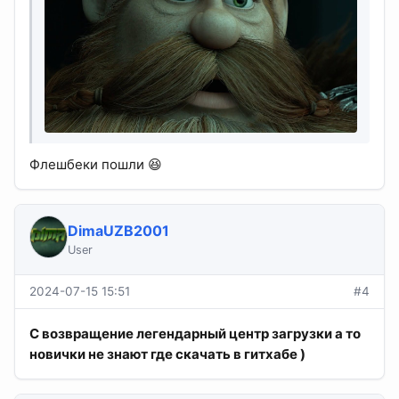
Флешбеки пошли 😆
DimaUZB2001
User
2024-07-15 15:51
#4
С возвращение легендарный центр загрузки а то
новички не знают где скачать в гитхабе )