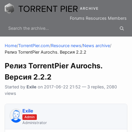
ARCHIVE
Forums
Resources
Members
Home
/
TorrentPier.com
/
Resource news
/
News archive
/
Релиз TorrentPier Aurochs. Версия 2.2.2
Релиз TorrentPier Aurochs.
Версия 2.2.2
Started by
Exile
on 2017-06-22 21:52 — 3 replies, 2080
views
Exile
Admin
Administrator