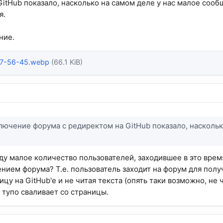
GitHub показало, насколько на самом деле у нас малое соо
я.
ние.
_7-56-45.webp
(66.1 KiB)
ючение форума с редиректом на GitHub показало, наскольк
ду малое количество пользователей, заходившее в это время
ением форума? Т.е. пользователь заходит на форум для пол
ицу на GitHub'е и не читая текста (опять таки возможно, не 
 тупо сваливает со страницы.