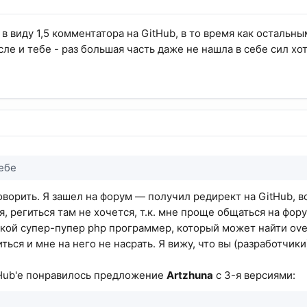
 в виду 1,5 комментатора на GitHub, в то время как остальн
сле и тебе - раз большая часть даже не нашла в себе сил хо
тебе
говорить. Я зашел на форум — получил редирект на GitHub, в
, региться там не хочется, т.к. мне проще общаться на фору
такой супер-пупер php программер, который может найти ove
ься и мне на него не насрать. Я вижу, что вы (разработчики
tHub'е понравилось предложение
Artzhuna
с 3-я версиями: