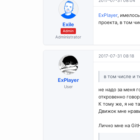
2017-07-31 08:04
ExPlayer
, имелось
проекта, в том чи
Exile
Admin
Administrator
2017-07-31 08:18
в том числе и 
ExPlayer
User
не надо за меня 
откровенно говоря
К тому же, я не 
Движок мне нравит
Лично мне на Gi