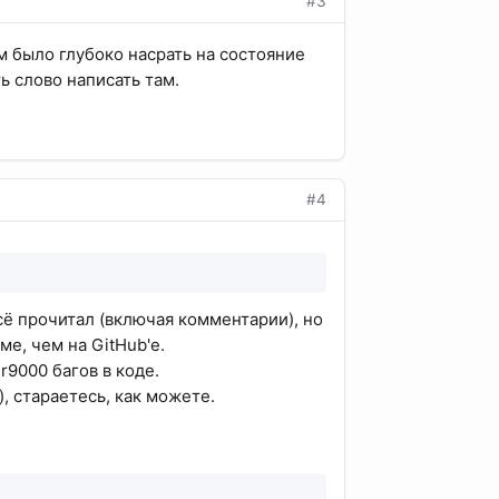
#3
ым было глубоко насрать на состояние
ть слово написать там.
#4
сё прочитал (включая комментарии), но
ме, чем на GitHub'е.
r9000 багов в коде.
), стараетесь, как можете.