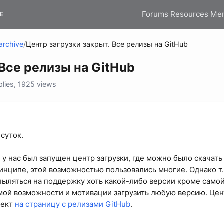
Forums
Resources
Me
E
archive
/
Центр загрузки закрыт. Все релизы на GitHub
 Все релизы на GitHub
lies, 1925 views
суток.
 у нас был запущен центр загрузки, где можно было скачат
инципе, этой возможностью пользовались многие. Однако т.
ыляться на поддержку хоть какой-либо версии кроме самой
ямой возможности и мотивации загрузить любую версию. Цент
рект
на страницу с релизами GitHub
.