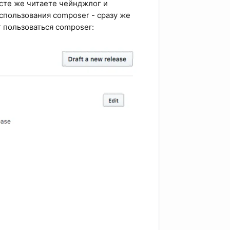
есте же читаете чейнджлог и
спользования composer - сразу же
т пользоваться composer: