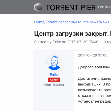
ARCHIV
Home
/
TorrentPier.com
/
Resource news
/
News 
Центр загрузки закрыт.
Started by
Exile
on 2017-07-29 05:00 — 3 rep
2017-07-29 05:00
Доброго времени 
Exile
Достаточно давно
Admin
выходивших. В пр
Administrator
возможности расп
отказаться от пр
установлен реди