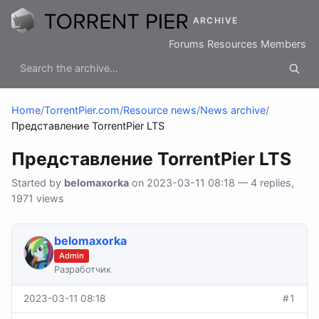
ARCHIVE
Forums
Resources
Members
Home
/
TorrentPier.com
/
Resource news
/
News archive
/
Представление TorrentPier LTS
Представление TorrentPier LTS
Started by
belomaxorka
on 2023-03-11 08:18 — 4 replies,
1971 views
belomaxorka
Admin
Разработчик
2023-03-11 08:18
#1