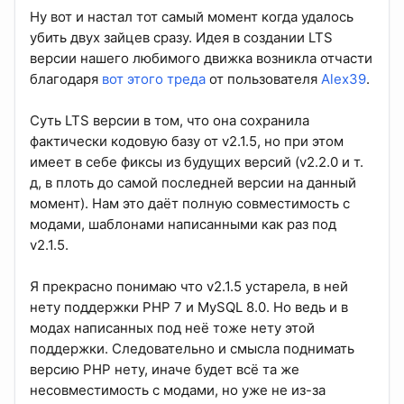
Ну вот и настал тот самый момент когда удалось
убить двух зайцев сразу. Идея в создании LTS
версии нашего любимого движка возникла отчасти
благодаря
вот этого треда
от пользователя
Alex39
.
Суть LTS версии в том, что она сохранила
фактически кодовую базу от v2.1.5, но при этом
имеет в себе фиксы из будущих версий (v2.2.0 и т.
д, в плоть до самой последней версии на данный
момент). Нам это даёт полную совместимость с
модами, шаблонами написанными как раз под
v2.1.5.
Я прекрасно понимаю что v2.1.5 устарела, в ней
нету поддержки PHP 7 и MySQL 8.0. Но ведь и в
модах написанных под неё тоже нету этой
поддержки. Следовательно и смысла поднимать
версию PHP нету, иначе будет всё та же
несовместимость с модами, но уже не из-за